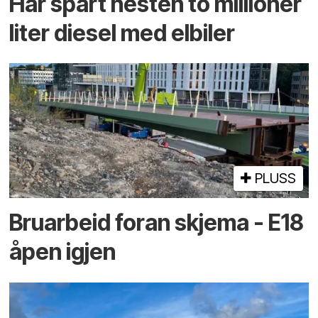
Har spart nesten to millioner
liter diesel med elbiler
PLUSS
Bruarbeid foran skjema - E18
åpen igjen