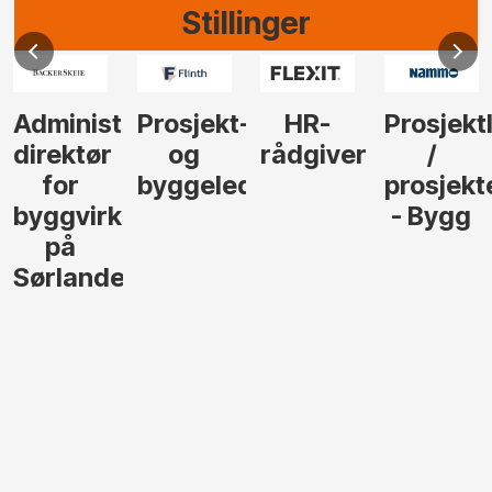
Stillinger
Administrerende
Prosjekt-
HR-
Prosjekt
direktør
og
rådgiver
/
for
byggeleder
prosjekt
byggvirksomhet
- Bygg
på
Sørlandet