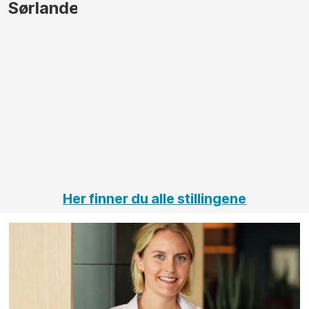
gjennomføre
Automas
større
til vårt
anleggsprosjekter
prosjekt
innenfor
OPS
elektro
Hålogal
på
jernbane,
vei og
tunneler
Her finner du alle stillingene