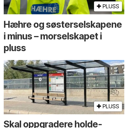
PLUSS
Hæhre og søster­selskapene
i minus – mor­selskapet i
pluss
PLUSS
Skal oppgradere holde­