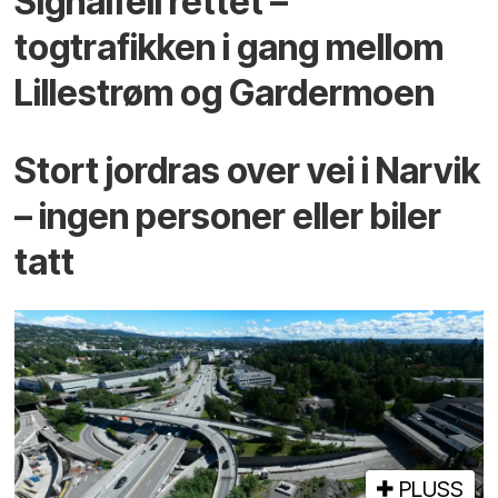
Signalfeil rettet –
togtrafikken i gang mellom
Lillestrøm og Gardermoen
Stort jordras over vei i Narvik
– ingen personer eller biler
tatt
PLUSS