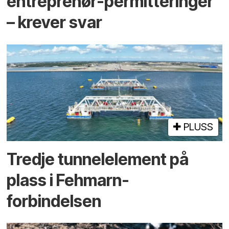
entreprenør-permitteringer
– krever svar
PLUSS
Tredje tunnel­element på
plass i Fehmarn-
forbindelsen