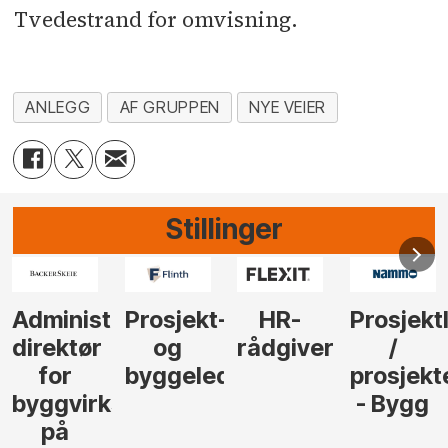
Tvedestrand for omvisning.
ANLEGG
AF GRUPPEN
NYE VEIER
Stillinger
-
HR-
Prosjektleder
Vi
Anlegg
rådgiver
/
behøver
søker
der
prosjekteringsleder
elektrofagfolk
Driftsle
- Bygg
til å
Elektro
lede og
og