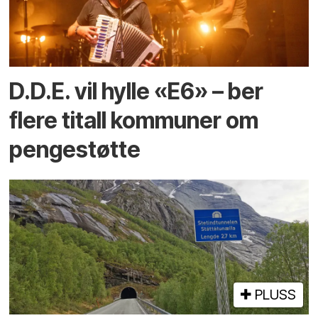
D.D.E. vil hylle «E6» – ber
flere titall kommuner om
pengestøtte
PLUSS