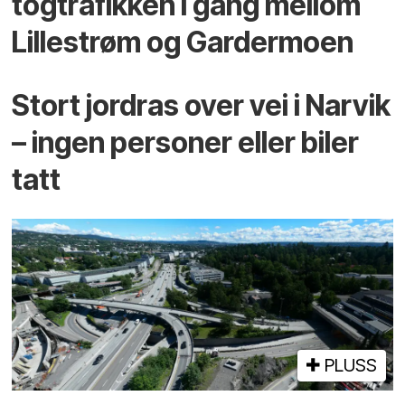
togtrafikken i gang mellom
Lillestrøm og Gardermoen
Stort jordras over vei i Narvik
– ingen personer eller biler
tatt
PLUSS