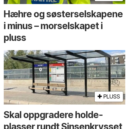
Hæhre og søster­selskapene
i minus – mor­selskapet i
pluss
PLUSS
Skal oppgradere holde­
plasser rundt Sinsenkrysset