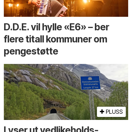
D.D.E. vil hylle «E6» – ber
flere titall kommuner om
pengestøtte
PLUSS
Lyser ut vedlikeholds­