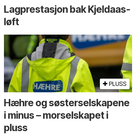
Lagprestasjon bak Kjeldaas-
løft
PLUSS
Hæhre og søster­selskapene
i minus – mor­selskapet i
pluss