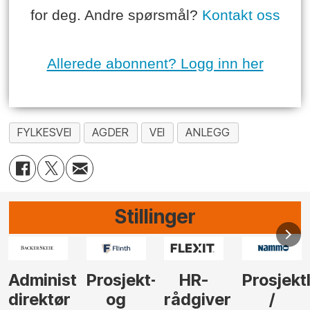
for deg. Andre spørsmål?
Kontakt oss
Allerede abonnent? Logg inn her
FYLKESVEI
AGDER
VEI
ANLEGG
Stillinger
-
HR-
Prosjektleder
Vi
Anlegg
rådgiver
/
behøver
søker