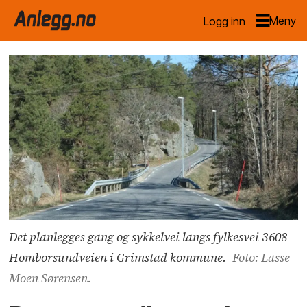
Logg inn
Det planlegges gang og sykkelvei langs fylkesvei 3608
Homborsundveien i Grimstad kommune.
Foto: Lasse
Moen Sørensen.