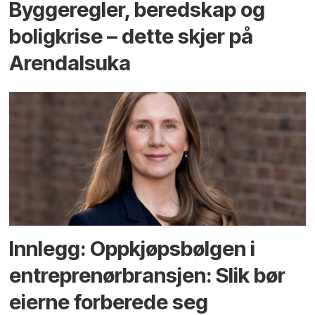
Bygge­regler, beredskap og
bolig­krise – dette skjer på
Arendals­uka
Innlegg: Oppkjøps­bølgen i
entreprenør­bransjen: Slik bør
eierne forberede seg