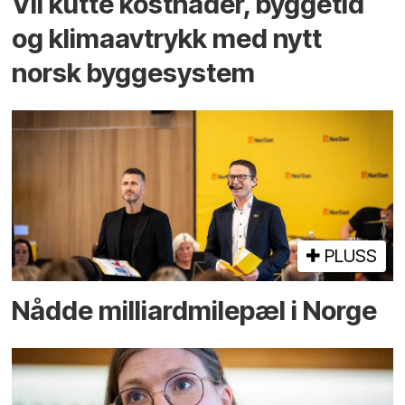
Vil kutte kostnader, byggetid
og klima­avtrykk med nytt
norsk bygge­system
PLUSS
Nådde milliard­­milepæl i Norge