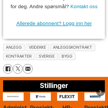
for deg. Andre spørsmål?
Kontakt oss
Allerede abonnent? Logg inn her
ANLEGG
VEIDEKKE
ANLEGGSKONTRAKT
KONTRAKTER
SVERIGE
BYGG
Stillinger
-
HR-
Prosjektleder
Vi
Anlegg