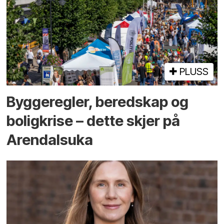
PLUSS
Bygge­regler, beredskap og
bolig­krise – dette skjer på
Arendals­uka