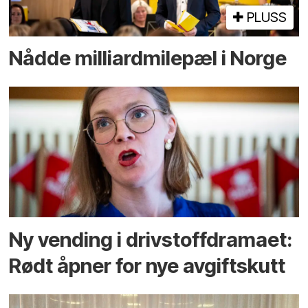
PLUSS
Nådde milliard­­milepæl i Norge
Ny vending i drivstoffdramaet:
Rødt åpner for nye avgiftskutt