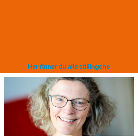
innenfor
OPS
elektro
Hålogal
på
jernbane,
vei og
tunneler
Her finner du alle stillingene