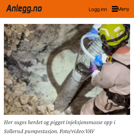
Logg inn
Her suges herdet og pigget injeksjonsmasse opp i
Sollerud pumpestasjon. Foto/video:VAV