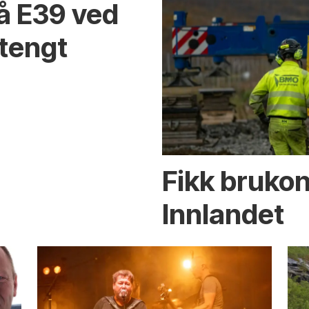
på E39 ved
stengt
Fikk brukon
Innlandet