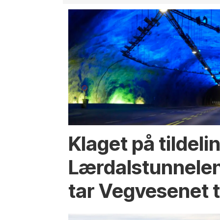
Klaget på tildeli
Lærdalstunnelen
tar Vegvesenet ti