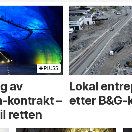
PLUSS
ng av
Lokal entre
-kontrakt –
etter B&G-
l retten