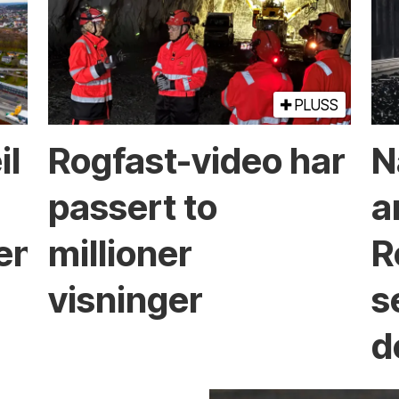
PLUSS
il
Rogfast-video har
N
passert to
a
ken?
millioner
R
visninger
s
d