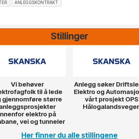
TER
ANLEGGSKONTRAKT
Stillinger
Vi behøver
Anlegg søker Driftsl
ektrofagfolk til å lede
Elektro og Automasjon
 gjennomføre større
vårt prosjekt OPS
anleggsprosjekter
Hålogalandsvege
innenfor elektro på
nbane, vei og tunneler
Her finner du alle stillingene