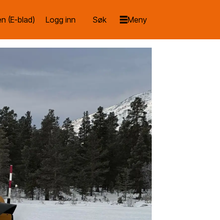
n (E-blad)
Logg inn