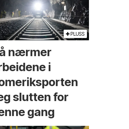
PLUSS
å nærmer
rbeidene i
omeriksporten
eg slutten for
enne gang