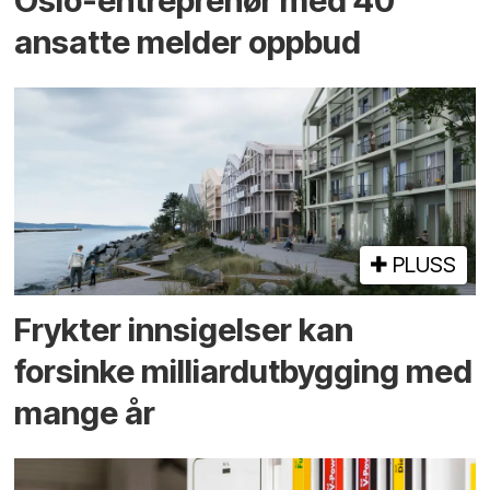
Oslo-entreprenør med 40
ansatte melder oppbud
PLUSS
Frykter innsigelser kan
forsinke milliard­utbygging med
mange år