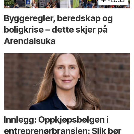
PLUSS
Bygge­regler, beredskap og
bolig­krise – dette skjer på
Arendals­uka
Innlegg: Oppkjøps­bølgen i
entreprenør­bransjen: Slik bør