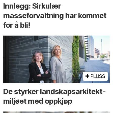
Innlegg: Sirkulær
masseforvaltning har kommet
for å bli!
PLUSS
De styrker landskaps­arkitekt­
miljøet med oppkjøp