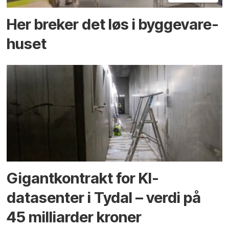
Her breker det løs i bygge­vare­
huset
Gigantkontrakt for KI-
datasenter i Tydal – verdi på
45 milliarder kroner