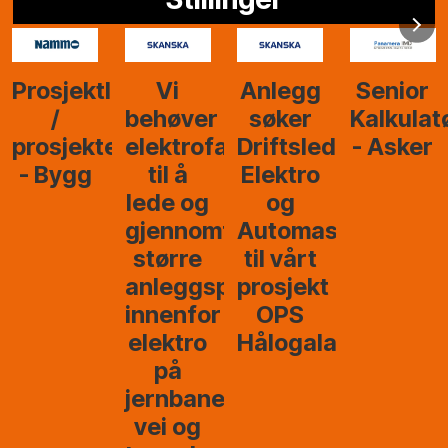
Anlegg
Senior
Senior
Prosjekt
søker
Kalkulatør
Tilbudsleder
r
agfolk
Driftsleder
- Asker
Anlegg
Elektro
- Oslo
og
føre
Automasjon
til vårt
rosjekter
prosjekt
OPS
Hålogalandsvegen
,