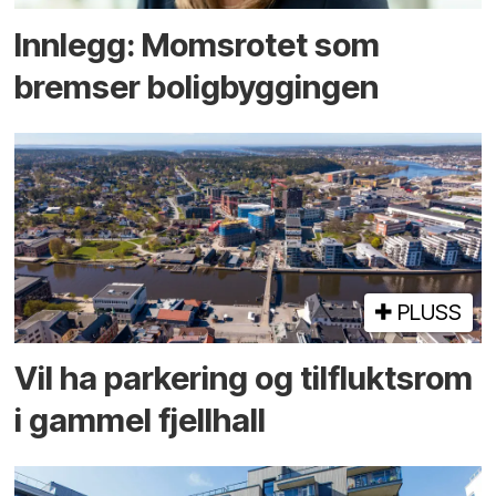
Innlegg: Moms­rotet som
bremser bolig­byggingen
PLUSS
Vil ha parkering og tilflukts­rom
i gammel fjellhall