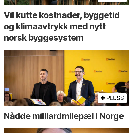
Vil kutte kostnader, byggetid
og klima­avtrykk med nytt
norsk bygge­system
PLUSS
Nådde milliard­­milepæl i Norge