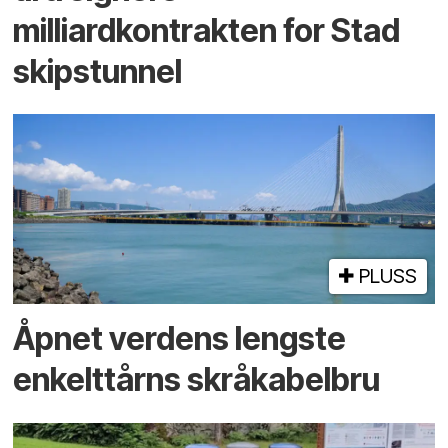
milliardkontrakten for Stad
skipstunnel
PLUSS
Åpnet verdens lengste
enkelt­tårns skrå­kabel­bru