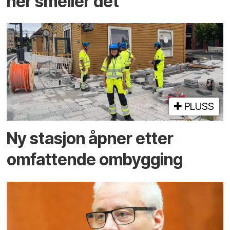
her smeller det
PLUSS
Ny stasjon åpner etter
omfattende ombygging