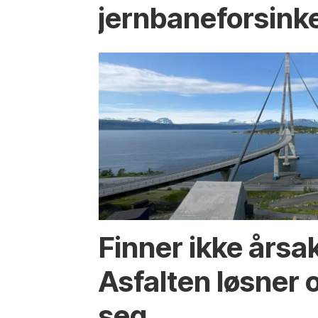
jernbaneforsink
Finner ikke årsa
Asfalten løsner o
seg