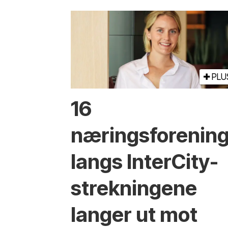
PLU
16
næringsforenin
langs InterCity-
strekningene
langer ut mot