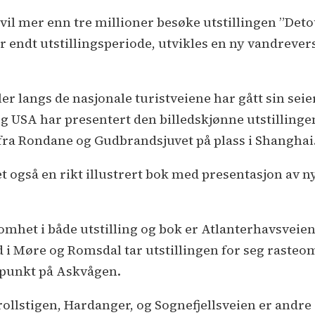
 vil mer enn tre millioner besøke utstillingen ”De
er endt utstillingsperiode, utvikles en ny vandrever
er langs de nasjonale turistveiene har gått sin sei
og USA har presentert den billedskjønne utstillinge
fra Rondane og Gudbrandsjuvet på plass i Shanghai
 også en rikt illustrert bok med presentasjon av 
mhet i både utstilling og bok er Atlanterhavsveien
i Møre og Romsdal tar utstillingen for seg rasteo
punkt på Askvågen.
rollstigen, Hardanger, og Sognefjellsveien er andre