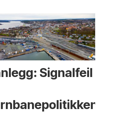
nnlegg: Signalfeil
ernbanepolitikken?