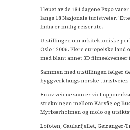
I løpet av de 184 dagene Expo varer
langs 18 Nasjonale turistveier.” Ett
India er mulig reiserute.
Utstillingen om arkitektoniske perl
Oslo i 2006. Flere europeiske land 
med blant annet 3D filmsekvenser 
Sammen med utstillingen følger det
byggverk langs norske turistveier.
En av veiene som er viet oppmerkso
strekningen mellom Kårvåg og Bud 
Myrbærholmen og molo og utsikts
Lofoten, Gaularfjellet, Geiranger-T