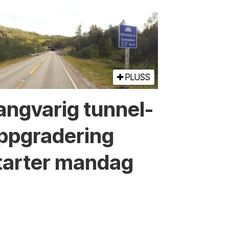
PLUSS
angvarig tunnel­
ppgradering
tarter mandag