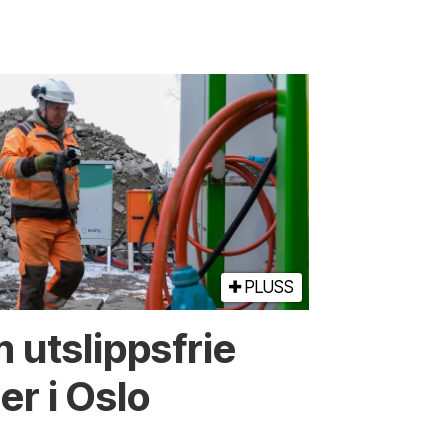
PLUSS
 utslippsfrie
r i Oslo