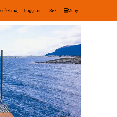
n (E-blad)
Logg inn