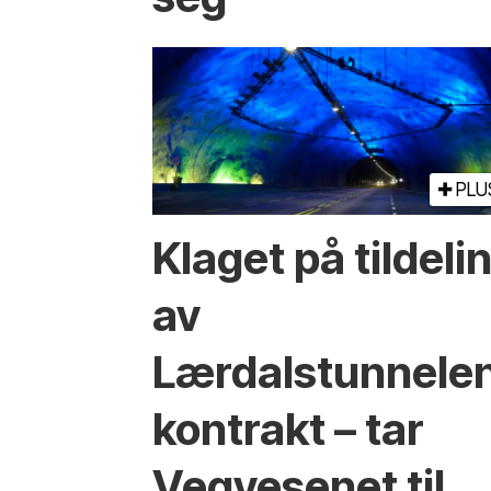
PLU
Klaget på tildeli
av
Lærdalstunnele
kontrakt – tar
Vegvesenet til