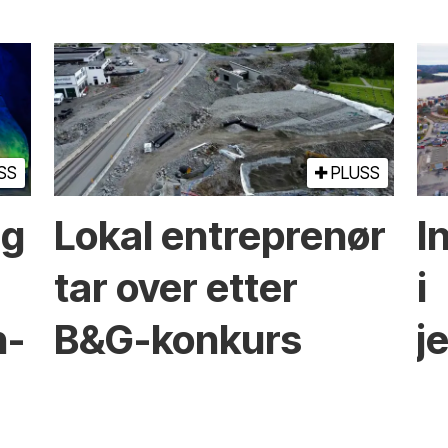
SS
PLUSS
ng
Lokal entreprenør
I
tar over etter
i
n-
B&G-konkurs
j