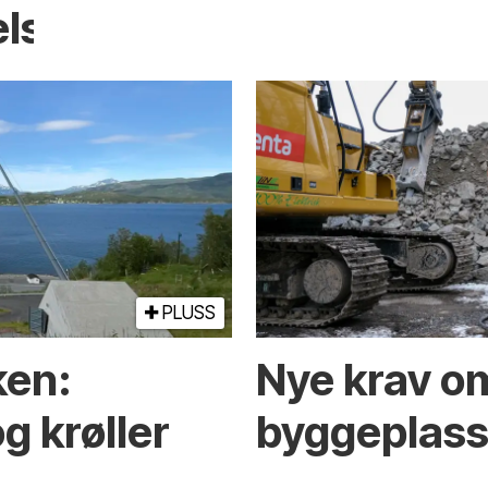
elser
PLUSS
ken:
Nye krav om
g krøller
byggeplasse