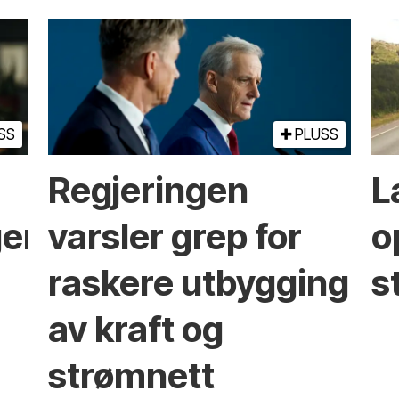
SS
PLUSS
Regjeringen
L
ger
varsler grep for
o
raskere utbygging
s
av kraft og
strømnett