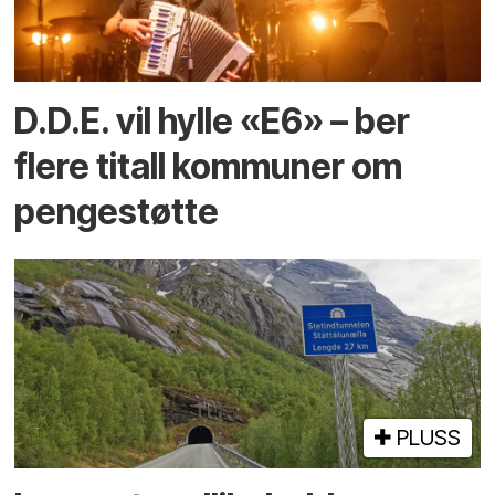
D.D.E. vil hylle «E6» – ber
flere titall kommuner om
pengestøtte
PLUSS