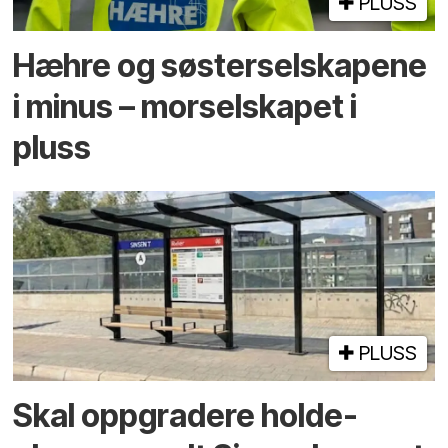
PLUSS
Hæhre og søster­selskapene
i minus – mor­selskapet i
pluss
PLUSS
Skal oppgradere holde­