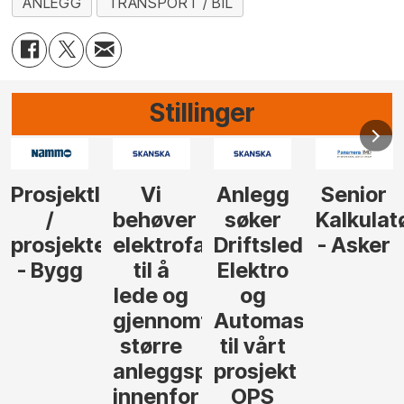
ANLEGG
TRANSPORT / BIL
Stillinger
Anlegg
Senior
Senior
Prosjekt
søker
Kalkulatør
Tilbudsleder
r
agfolk
Driftsleder
- Asker
Anlegg
Elektro
- Oslo
og
føre
Automasjon
til vårt
rosjekter
prosjekt
OPS