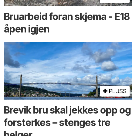
Bruarbeid foran skjema - E18
åpen igjen
PLUSS
Brevik bru skal jekkes opp og
forsterkes – stenges tre
helger