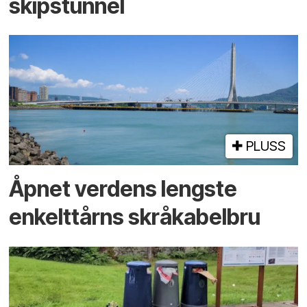
skipstunnel
PLUSS
Åpnet verdens lengste
enkelt­tårns skrå­kabel­bru