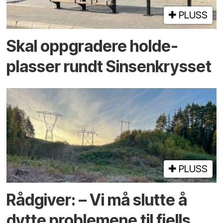
PLUSS
Skal oppgradere holde­
plasser rundt Sinsenkrysset
PLUSS
Rådgiver: – Vi må slutte å
dytte problemene til fjells