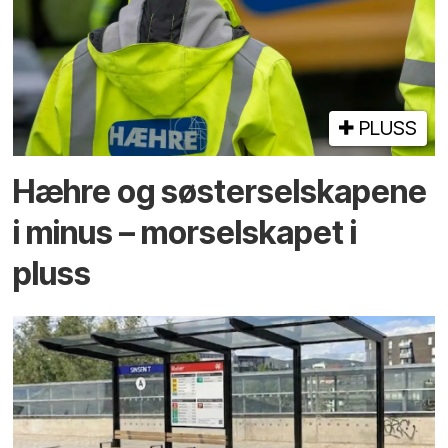
PLUSS
Hæhre og søster­selskapene
i minus – mor­selskapet i
pluss