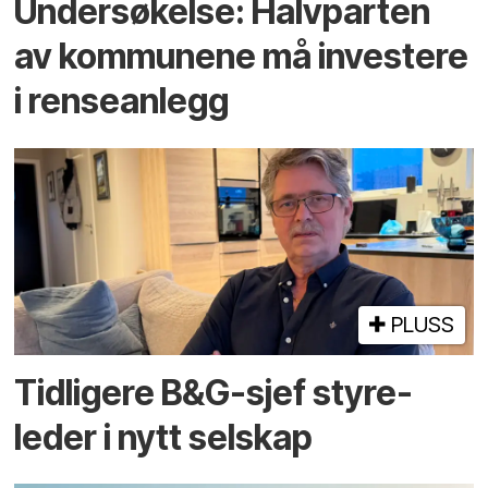
Undersøkelse: Halv­parten
av kommunene må investere
i rense­anlegg
PLUSS
Tidligere B&G-sjef styre­
leder i nytt selskap