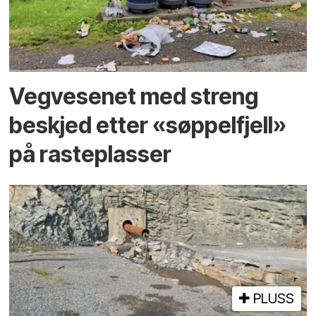
Vegvesenet med streng
beskjed etter «søppelfjell»
på rasteplasser
PLUSS