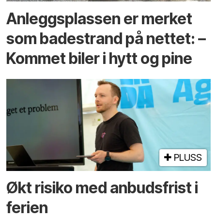
Anleggs­plassen er merket
som bade­strand på nettet: –
Kommet biler i hytt og pine
PLUSS
Økt risiko med anbuds­frist i
ferien