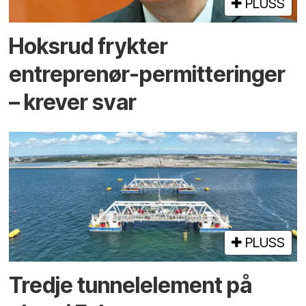
PLUSS
Hoksrud frykter
entreprenør-permitteringer
– krever svar
PLUSS
Tredje tunnel­element på