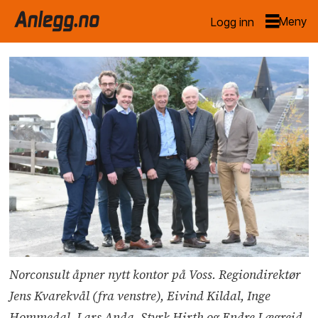
Logg inn
Norconsult åpner nytt kontor på Voss. Regiondirektør
Jens Kvarekvål (fra venstre), Eivind Kildal, Inge
Hommedal, Lars Anda, Styrk Hirth og Endre Lægreid