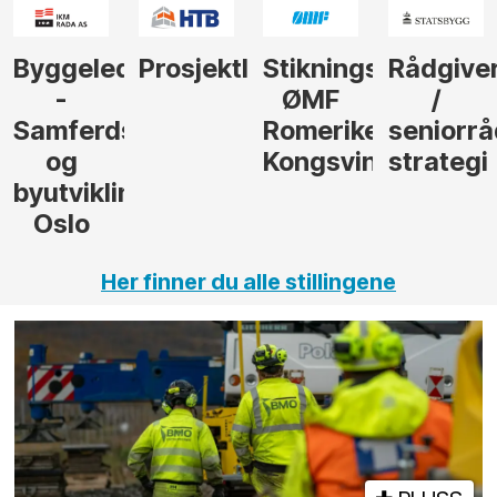
der
Prosjektleder
Stikningsingeniør
Rådgiver
Anleggs
ØMF
/
til
sel
Romerike
seniorrådgiver
hotellpr
Kongsvinger
strategi
i Gulen
ng,
Her finner du alle stillingene