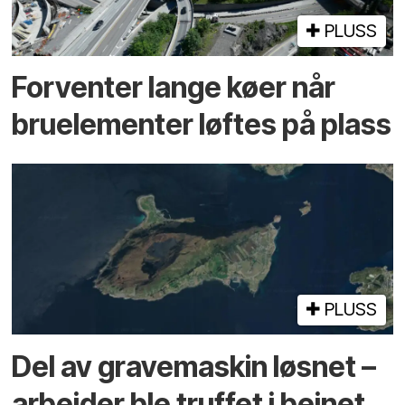
PLUSS
Forventer lange køer når
bru­elementer løftes på plass
PLUSS
Del av grave­maskin løsnet –
arbeider ble truffet i beinet