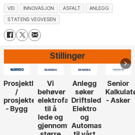
VEI
INNOVASJON
ASFALT
ANLEGG
STATENS VEGVESEN
Stillinger
Anlegg
Senior
Senior
Prosjekt
søker
Kalkulatør
Tilbudsleder
r
agfolk
Driftsleder
- Asker
Anlegg
Elektro
- Oslo
og
føre
Automasjon
til vårt