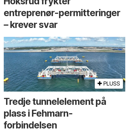
Hoksrud frykter
entreprenør-permitteringer
– krever svar
PLUSS
Tredje tunnel­element på
plass i Fehmarn-
forbindelsen