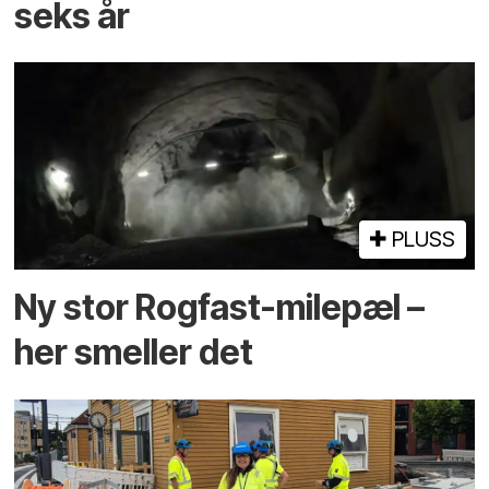
seks år
PLUSS
Ny stor Rogfast-milepæl –
her smeller det