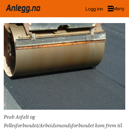
Logg inn
Peab Asfalt og
Fellesforbundet/Arbeidsmandsforbundet kom frem til