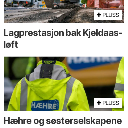
PLUSS
Lagprestasjon bak Kjeldaas-
løft
PLUSS
Hæhre og søster­selskapene