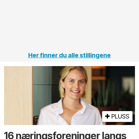
elektro
Hålogal
på
jernbane,
vei og
tunneler
Her finner du alle stillingene
PLUSS
16 næringsforeninger langs