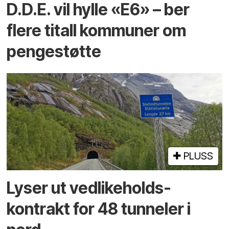
D.D.E. vil hylle «E6» – ber
flere titall kommuner om
pengestøtte
PLUSS
Lyser ut vedlikeholds­
kontrakt for 48 tunneler i