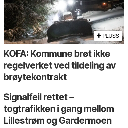
PLUSS
KOFA: Kommune brøt ikke
regelverket ved tildeling av
brøytekontrakt
Signalfeil rettet –
togtrafikken i gang mellom
Lillestrøm og Gardermoen