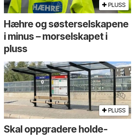
PLUSS
Hæhre og søster­selskapene
i minus – mor­selskapet i
pluss
PLUSS
Skal oppgradere holde­