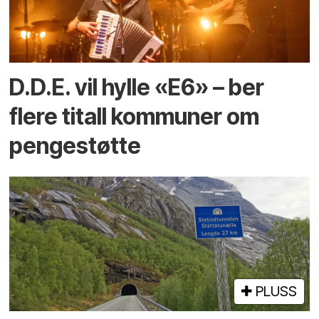
D.D.E. vil hylle «E6» – ber
flere titall kommuner om
pengestøtte
PLUSS