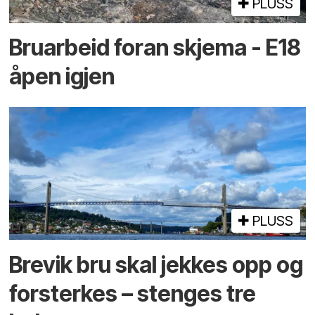
PLUSS
Bruarbeid foran skjema - E18
åpen igjen
PLUSS
Brevik bru skal jekkes opp og
forsterkes – stenges tre