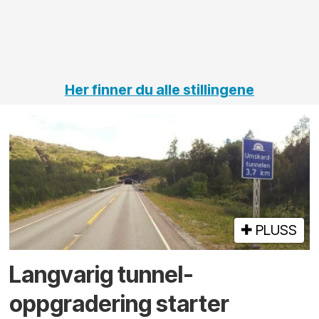
jernbane,
vei og
tunneler
Her finner du alle stillingene
PLUSS
Langvarig tunnel­
oppgradering starter