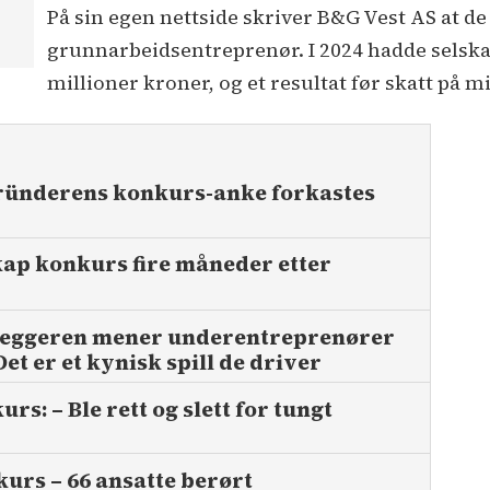
På sin egen nettside skriver B&G Vest AS at 
grunnarbeidsentreprenør. I 2024 hadde selska
millioner kroner, og et resultat før skatt på m
ünderens konkurs-anke forkastes
kap konkurs fire måneder etter
leggeren mener under­entreprenører
 Det er et kynisk spill de driver
rs: – Ble rett og slett for tungt
urs – 66 ansatte berørt