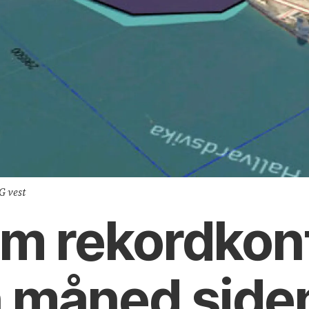
G vest
m rekordkont
 måned siden