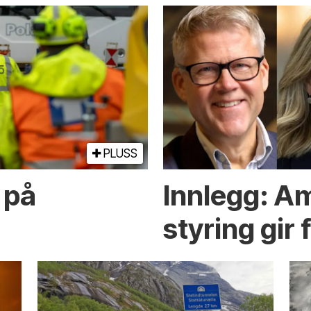
PLUSS
 på
Innlegg: A
styring gir 