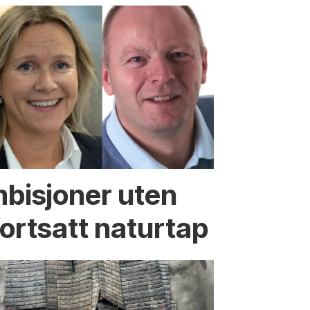
mbisjoner uten
fortsatt naturtap