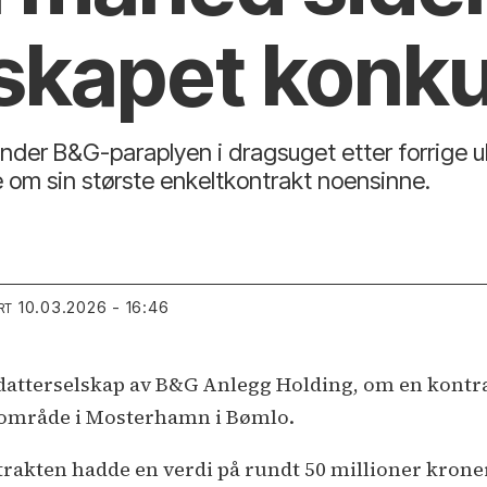
skapet konk
der B&G-paraplyen i dragsuget etter forrige u
 om sin største enkeltkontrakt noensinne.
10.03.2026 - 16:46
RT
t datterselskap av B&G Anlegg Holding, om en kont
iområde i Mosterhamn i Bømlo.
rakten hadde en verdi på rundt 50 millioner kroner,