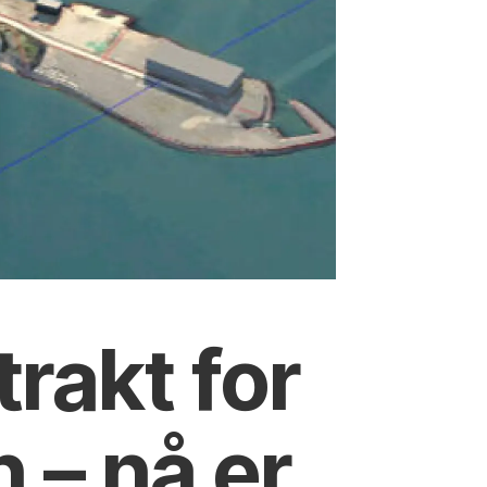
rakt for
 – nå er