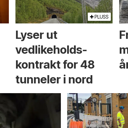
PLUSS
Lyser ut
Fr
vedlikeholds­
m
kontrakt for 48
å
tunneler i nord