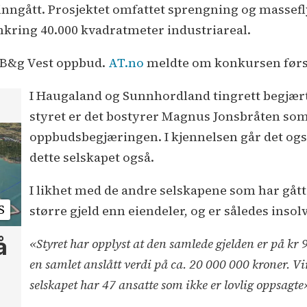
nngått. Prosjektet omfattet sprengning og massefly
kring 40.000 kvadratmeter industriareal.
 B&g Vest oppbud.
AT.no
meldte om konkursen førs
I Haugaland og Sunnhordland tingrett begjær
styret er det bostyrer Magnus Jonsbråten som f
oppbudsbegjæringen. I kjennelsen går det også
dette selskapet også.
I likhet med de andre selskapene som har gått
S
større gjeld enn eiendeler, og er således insol
å
«Styret har opplyst at den samlede gjelden er på kr 
en samlet anslått verdi på ca. 20 000 000 kroner. 
selskapet har 47 ansatte som ikke er lovlig oppsagte