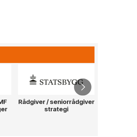
ØMF
Rådgiver / seniorrådgiver
Anleggs
ger
strategi
hotellpros