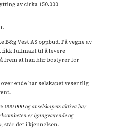
tting av cirka 150.000
t.
te B&g Vest AS oppbud. På vegne av
ikk fullmakt til å levere
 frem at han blir bostyrer for
 over ende har selskapet vesentlig
vent.
95 000 000 og at selskapets aktiva har
Virksomheten er igangværende og
»
, står det i kjennelsen.