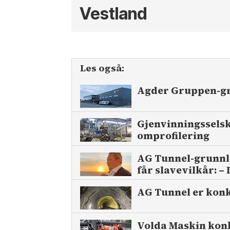
Vestland
Les også:
Agder Gruppen-gr
Gjenvinnings­sels
omprofilering
AG Tunnel-grunn­
får slave­vilkår: –
AG Tunnel er konku
Volda Maskin konk