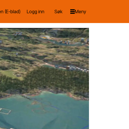
n (E-blad)
Logg inn