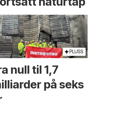
fortsatt naturtap
PLUSS
a null til 1,7
illiarder på seks
r