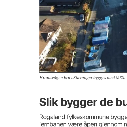
Hinnavågen bru i Stavanger bygges med MSS.
Slik bygger de b
Rogaland fylkeskommune bygger b
jernbanen være åpen gjennom m