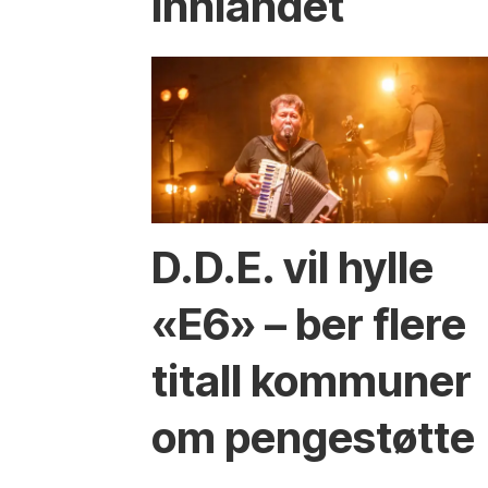
Innlandet
D.D.E. vil hylle
«E6» – ber flere
titall kommuner
om pengestøtte