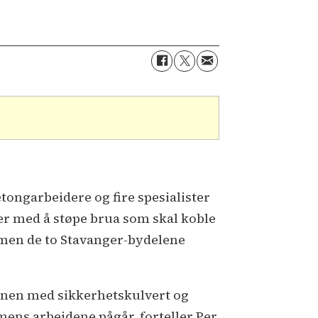
etongarbeidere og fire spesialister
er med å støpe brua som skal koble
en de to Stavanger-bydelene
banen med sikkerhetskulvert og
 mens arbeidene pågår, forteller Per