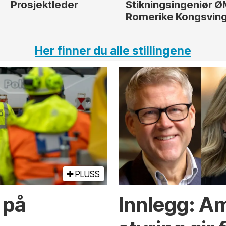
Prosjektleder
Stikningsingeniør 
Romerike Kongsvin
Her finner du alle stillingene
PLUSS
 på
Innlegg: A