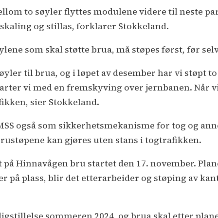
llom to søyler flyttes modulene videre til neste pa
rskaling og stillas, forklarer Stokkeland.
ylene som skal støtte brua, må støpes først, før se
søyler til brua, og i løpet av desember har vi støpt t
tarter vi med en fremskyving over jernbanen. Når vi
fikken, sier Stokkeland.
SS også som sikkerhetsmekanisme for tog og anne
 brustøpene kan gjøres uten stans i togtrafikken.
t på Hinnavågen bru startet den 17. november. Plan
er på plass, blir det etterarbeider og støping av kan
gstillelse sommeren 2024, og brua skal etter planen