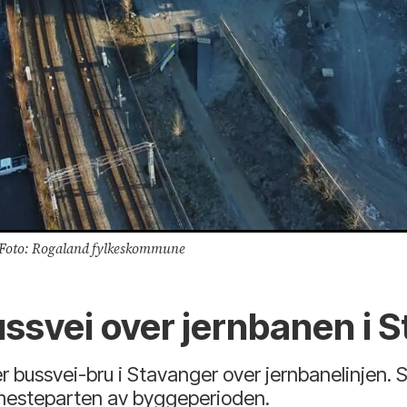
 Foto: Rogaland fylkeskommune
ussvei over jernbanen i 
ussvei-bru i Stavanger over jernbanelinjen. S
esteparten av byggeperioden.