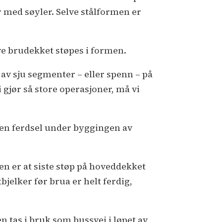
r med søyler. Selve stålformen er
lve brudekket støpes i formen.
o av sju segmenter – eller spenn – på
 gjør så store operasjoner, må vi
n ferdsel under byggingen av
en er at siste støp på hoveddekket
tbjelker før brua er helt ferdig,
 tas i bruk som bussvei i løpet av