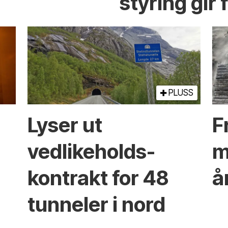
styring gir 
PLUSS
Lyser ut
Fr
vedlikeholds­
m
kontrakt for 48
å
tunneler i nord