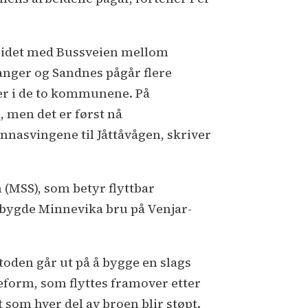
idet med Bussveien mellom
anger og Sandnes pågår flere
er i de to kommunene. På
, men det er først nå
nasvingene til Jåttåvågen, skriver
(MSS), som betyr flyttbar
SS-bygde Minnevika bru på Venjar-
toden går ut på å bygge en slags
eform, som flyttes framover etter
t som hver del av broen blir støpt.