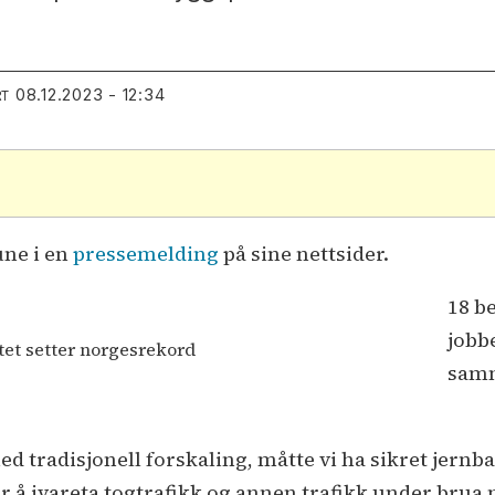
08.12.2023 - 12:34
RT
ne i en
pressemelding
på sine nettsider.
18 b
jobb
tet setter norgesrekord
samm
ed tradisjonell forskaling, måtte vi ha sikret jern
for å ivareta togtrafikk og annen trafikk under brua