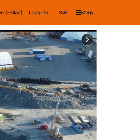
n (E-blad)
Logg inn