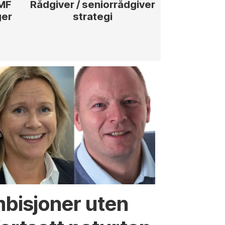
ØMF
Rådgiver / seniorrådgiver
Anleggs
ger
strategi
hotellpros
mbisjoner uten