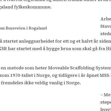
Rogaland fylkeskommune.
Arbe
Stav
om Bussveien i Rogaland
sted
startet anleggsarbeidet for ett og et halvt år siden
 har startet med å bygge brua som skal gå fra Hin
k en metode som heter Moveable Scaffolding System 
 som 1970-tallet i Norge, og tidligere i år åpnet M
fremdeles ikke veldig vanlig i Norge.
– Me
støp
hver