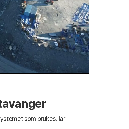
Hinnavågen bru
Stavanger
ystemet som brukes, lar