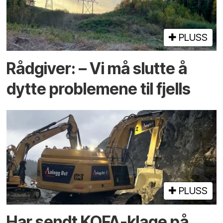
PLUSS
Rådgiver: – Vi må slutte å
dytte problemene til fjells
PLUSS
Har sendt KOFA-klage på