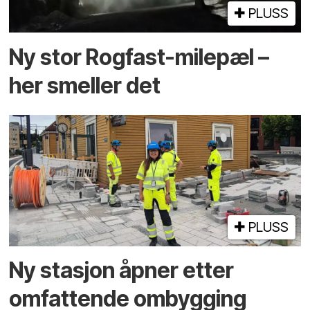
PLUSS
Ny stor Rogfast-milepæl –
her smeller det
PLUSS
Ny stasjon åpner etter
omfattende ombygging