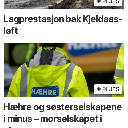
PLUSS
Lagprestasjon bak Kjeldaas-
løft
PLUSS
Hæhre og søster­selskapene
i minus – mor­selskapet i