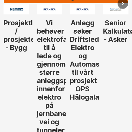
Anlegg
Senior
Senior
Prosjekt
søker
Kalkulatør
Tilbudsleder
r
agfolk
Driftsleder
- Asker
Anlegg
Elektro
- Oslo
og
føre
Automasjon
til vårt
rosjekter
prosjekt
OPS
Hålogalandsvegen
,