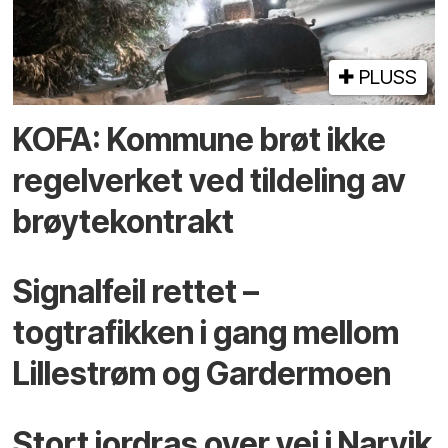
PLUSS
KOFA: Kommune brøt ikke
regelverket ved tildeling av
brøytekontrakt
Signalfeil rettet –
togtrafikken i gang mellom
Lillestrøm og Gardermoen
Stort jordras over vei i Narvik