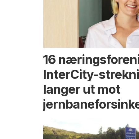
16 næringsforen
InterCity-strek
langer ut mot
jernbaneforsink