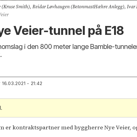
tly (Kruse Smith), Reidar Løvhaugen (BetonmastHæhre Anlegg), Ivar
eier
e Veier-tunnel på E18
omslag i den 800 meter lange Bamble-tunnelen 
.
16.03.2021 - 21:42
T
.
 er kontraktspartner med byggherre Nye Veier, og