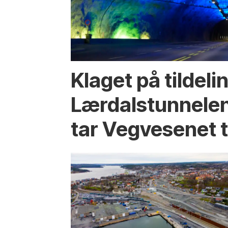
Klaget på tildeli
Lærdalstunnelen
tar Vegvesenet ti