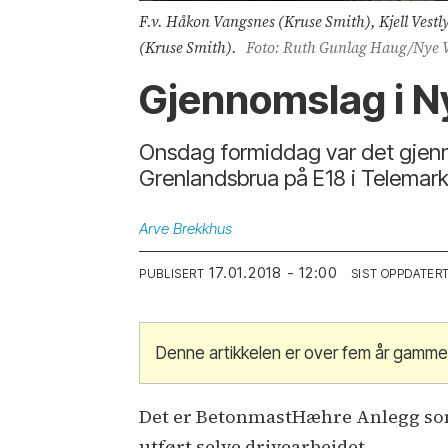
F.v. Håkon Vangsnes (Kruse Smith), Kjell Ves
(Kruse Smith).
Foto: Ruth Gunlag Haug/Nye V
Gjennomslag i Ny
Onsdag formiddag var det gjenn
Grenlandsbrua på E18 i Telemark
Arve
Brekkhus
17.01.2018 - 12:00
PUBLISERT
SIST OPPDATER
Denne artikkelen er over fem år gammel
Det er BetonmastHæhre Anlegg som
utført selve drivearbeidet.