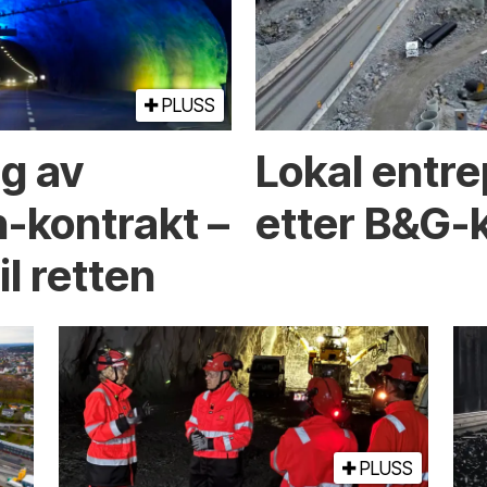
PLUSS
ng av
Lokal entre
-kontrakt –
etter B&G-
l retten
PLUSS