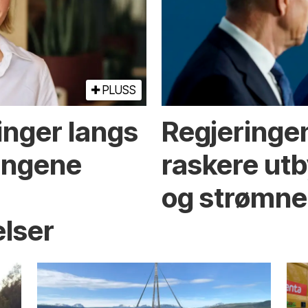
PLUSS
inger langs
Regjeringen
ningene
raskere utb
og strømne
elser