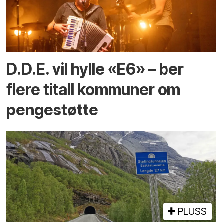
D.D.E. vil hylle «E6» – ber
flere titall kommuner om
pengestøtte
PLUSS