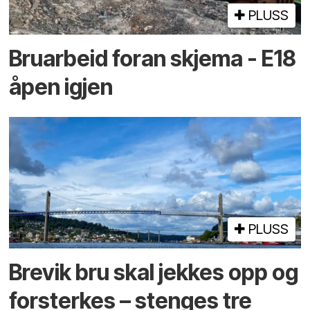
PLUSS
Bruarbeid foran skjema - E18
åpen igjen
PLUSS
Brevik bru skal jekkes opp og
forsterkes – stenges tre