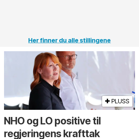
jernbane,
vei og
tunneler
Her finner du alle stillingene
PLUSS
NHO og LO positive til
regjeringens krafttak