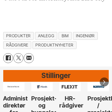
PRODUKTER
ANLEGG
BIM
INGENIØR
RÅDGIVERE
PRODUKTNYHETER
Stillinger
-
HR-
Prosjektleder
Vi
Anlegg
rådgiver
/
behøver
søker