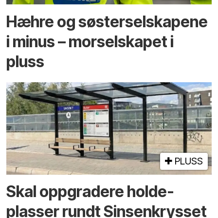
Hæhre og søster­selskapene
i minus – mor­selskapet i
pluss
PLUSS
Skal oppgradere holde­
plasser rundt Sinsenkrysset