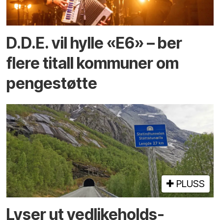
D.D.E. vil hylle «E6» – ber
flere titall kommuner om
pengestøtte
PLUSS
Lyser ut vedlikeholds­