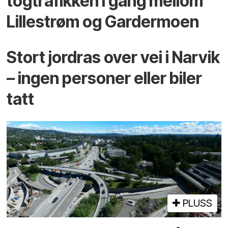
togtrafikken i gang mellom
Lillestrøm og Gardermoen
Stort jordras over vei i Narvik
– ingen personer eller biler
tatt
PLUSS