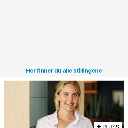
anleggsprosjekter
prosjekt
innenfor
OPS
elektro
Hålogal
på
jernbane,
vei og
tunneler
Her finner du alle stillingene
PLUSS