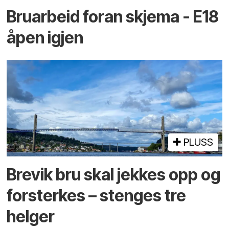
Bruarbeid foran skjema - E18
åpen igjen
PLUSS
Brevik bru skal jekkes opp og
forsterkes – stenges tre
helger