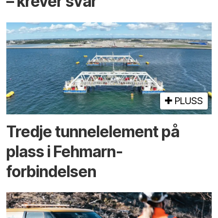
– krever svar
PLUSS
Tredje tunnel­element på
plass i Fehmarn-
forbindelsen