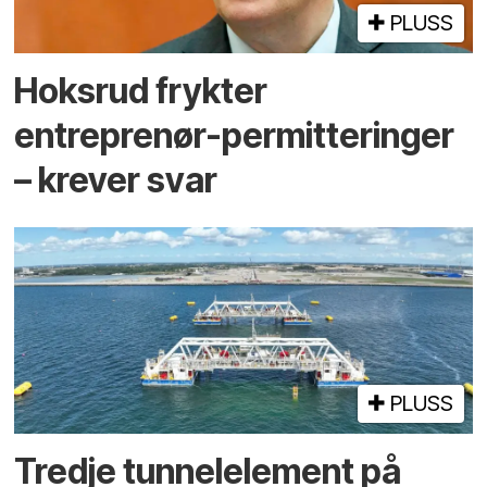
PLUSS
Hoksrud frykter
entreprenør-permitteringer
– krever svar
PLUSS
Tredje tunnel­element på