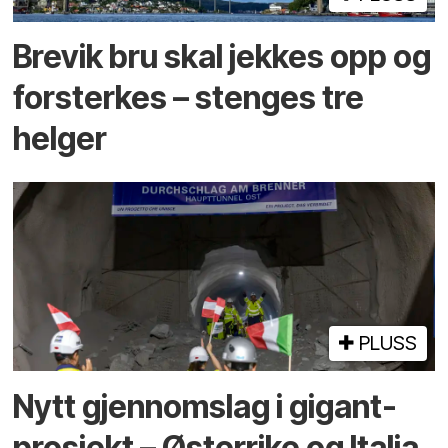
Brevik bru skal jekkes opp og
forsterkes – stenges tre
helger
PLUSS
Nytt gjennomslag i gigant­
prosjekt – Østerrike og Italia