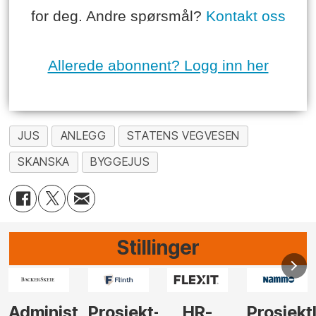
for deg. Andre spørsmål?
Kontakt oss
Allerede abonnent? Logg inn her
JUS
ANLEGG
STATENS VEGVESEN
SKANSKA
BYGGEJUS
Stillinger
-
HR-
Prosjektleder
Vi
Anlegg