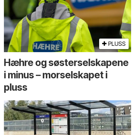
PLUSS
Hæhre og søster­selskapene
i minus – mor­selskapet i
pluss