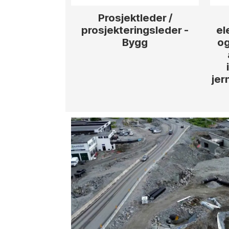
Prosjektleder /
prosjekteringsleder -
el
Bygg
og
jer