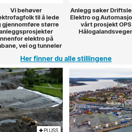
Vi behøver
Anlegg søker Driftsl
ektrofagfolk til å lede
Elektro og Automasjon
 gjennomføre større
vårt prosjekt OPS
anleggsprosjekter
Hålogalandsvege
innenfor elektro på
nbane, vei og tunneler
Her finner du alle stillingene
PLUSS