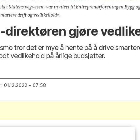
old i Statens vegvesen, var invitert til Entreprenørforeningen Bygg o
martere drift og vedlikehold».
n-direktøren gjøre vedli
smo tror det er mye å hente på å drive smarter
godt vedlikehold på årlige budsjetter.
01.12.2022 - 07:58
RT