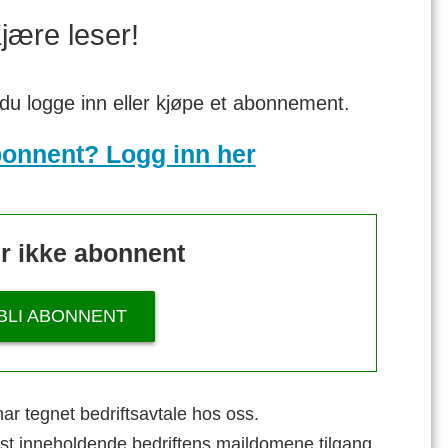
jære leser!
 du logge inn eller kjøpe et abonnement.
bonnent? Logg inn her
r ikke abonnent
BLI ABONNENT
ar tegnet bedriftsavtale hos oss.
st inneholdende bedriftens maildomene tilgang.