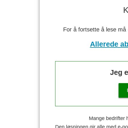
K
For å fortsette å lese må
Allerede a
Jeg e
Mange bedrifter h
Den løsningen gir alle med e-po