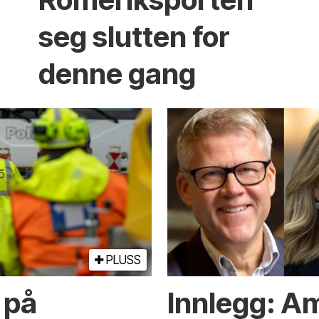
seg slutten for
denne gang
PLUSS
 på
Innlegg: A