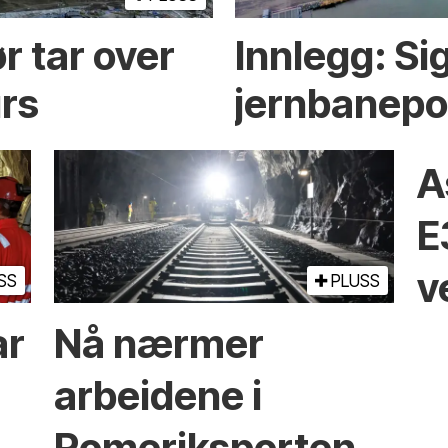
r tar over
Innlegg: Sig
rs
jernbanepo
A
E
v
SS
PLUSS
ar
Nå nærmer
arbeidene i
Romeriksporten