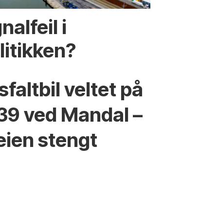
nalfeil i
litikken?
sfaltbil veltet på
39 ved Mandal –
eien stengt