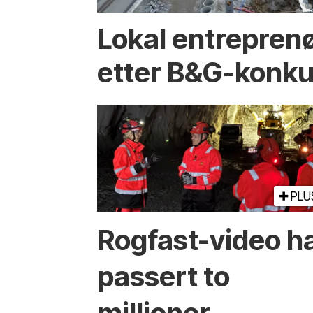
Lokal entreprenø
etter B&G-konku
PLU
Rogfast-video h
passert to
millioner