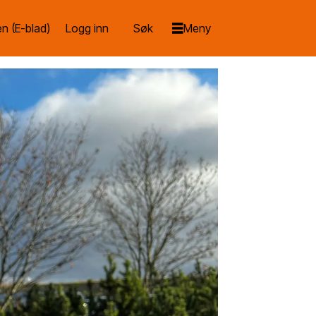
n (E-blad)
Logg inn