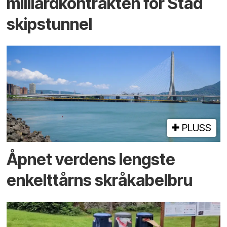
milliardkontrakten for Stad
skipstunnel
PLUSS
Åpnet verdens lengste
enkelt­tårns skrå­kabel­bru