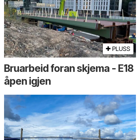
PLUSS
Bruarbeid foran skjema - E18
åpen igjen