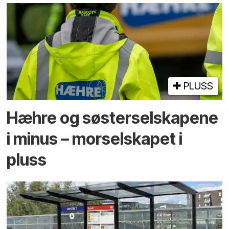
PLUSS
Hæhre og søster­selskapene
i minus – mor­selskapet i
pluss