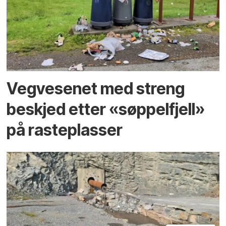
Vegvesenet med streng
beskjed etter «søppelfjell»
på rasteplasser