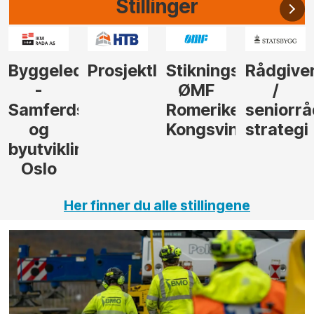
Stillinger
der
Prosjektleder
Stikningsingeniør
Rådgiver
Anleggs
ØMF
/
til
sel
Romerike
seniorrådgiver
hotellpr
Kongsvinger
strategi
i Gulen
ng,
Her finner du alle stillingene