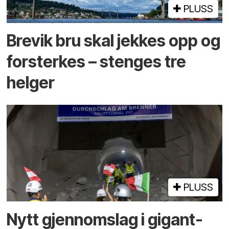
PLUSS
Brevik bru skal jekkes opp og
forsterkes – stenges tre
helger
PLUSS
Nytt gjennomslag i gigant­