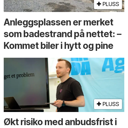
PLUSS
Anleggs­plassen er merket
som bade­strand på nettet: –
Kommet biler i hytt og pine
PLUSS
Økt risiko med anbuds­frist i