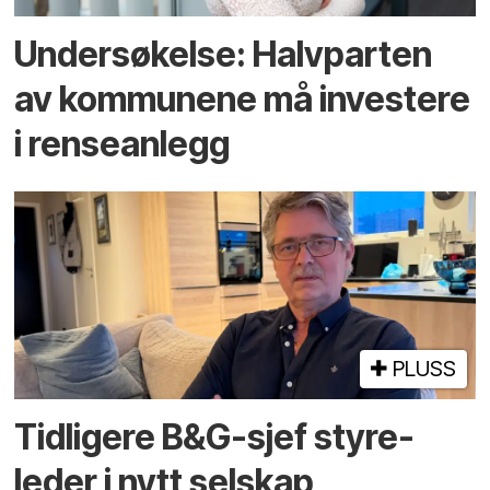
Undersøkelse: Halv­parten
av kommunene må investere
i rense­anlegg
PLUSS
Tidligere B&G-sjef styre­
leder i nytt selskap