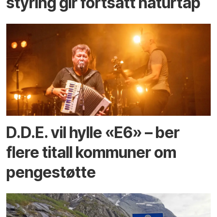
styring gir fortsatt naturtap
D.D.E. vil hylle «E6» – ber
flere titall kommuner om
pengestøtte