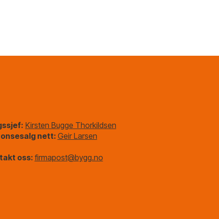
gssjef:
Kirsten Bugge Thorkildsen
onsesalg nett:
Geir Larsen
takt oss:
firmapost@bygg.no