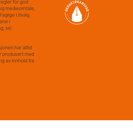
egler for god
ig medieomtale,
Faglige Utvalg
ene i
g, se:
sjonen har alltid
 er produsert med
ng av innhold fra