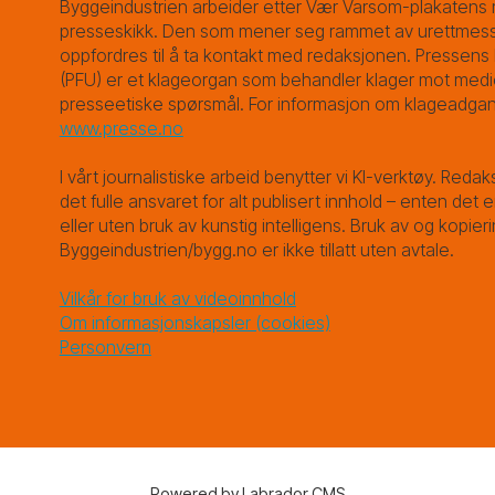
Byggeindustrien arbeider etter Vær Varsom-plakatens r
presseskikk. Den som mener seg rammet av urettmess
oppfordres til å ta kontakt med redaksjonen. Pressens 
(PFU) er et klageorgan som behandler klager mot medi
presseetiske spørsmål. For informasjon om klageadgan
www.presse.no
I vårt journalistiske arbeid benytter vi KI-verktøy. Redak
det fulle ansvaret for alt publisert innhold – enten det
eller uten bruk av kunstig intelligens. Bruk av og kopieri
Byggeindustrien/bygg.no er ikke tillatt uten avtale.
Vilkår for bruk av videoinnhold
Om informasjonskapsler (cookies)
Personvern
Powered by Labrador CMS