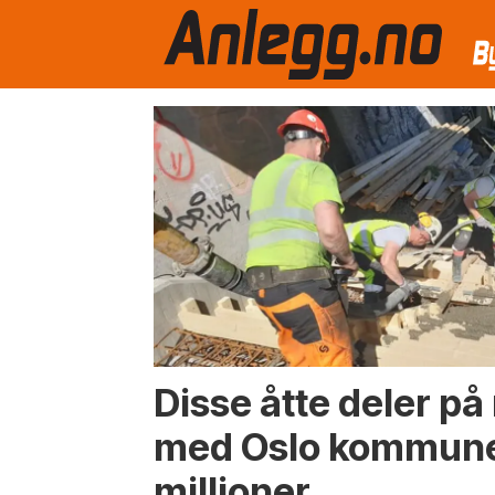
Emne:
anleggsarbeid
Disse åtte deler p
med Oslo kommune
millioner