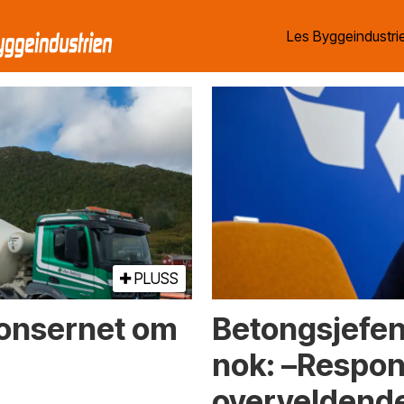
Les Byggeindustrie
PLUSS
dkonsernet om
Betongsjefen 
nok: –Respon
overveldend