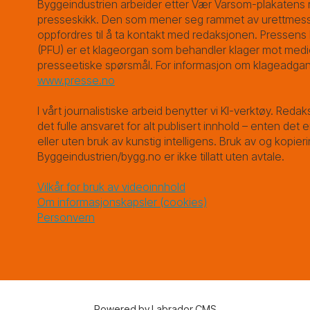
Byggeindustrien arbeider etter Vær Varsom-plakatens r
presseskikk. Den som mener seg rammet av urettmess
oppfordres til å ta kontakt med redaksjonen. Pressens 
(PFU) er et klageorgan som behandler klager mot medi
presseetiske spørsmål. For informasjon om klageadgan
www.presse.no
I vårt journalistiske arbeid benytter vi KI-verktøy. Redak
det fulle ansvaret for alt publisert innhold – enten det
eller uten bruk av kunstig intelligens. Bruk av og kopieri
Byggeindustrien/bygg.no er ikke tillatt uten avtale.
Vilkår for bruk av videoinnhold
Om informasjonskapsler (cookies)
Personvern
Powered by Labrador CMS