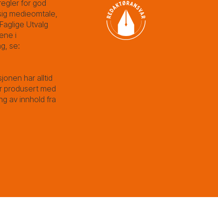
egler for god
ig medieomtale,
Faglige Utvalg
ene i
g, se:
sjonen har alltid
 er produsert med
ng av innhold fra