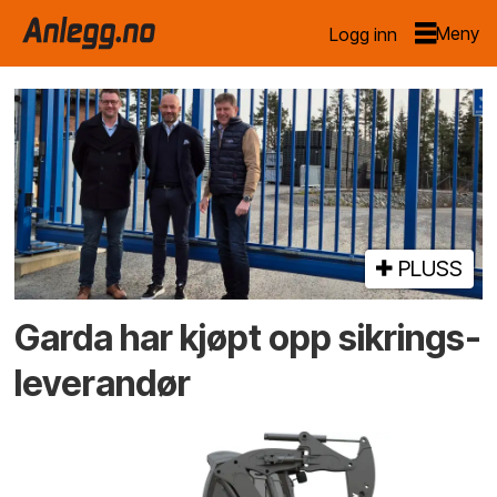
Logg inn
Emne:
eierskifte
PLUSS
Garda har kjøpt opp sikrings­
leverandør