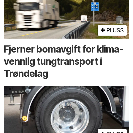
PLUSS
Fjerner bom­avgift for klima­
vennlig tung­transport i
Trøndelag