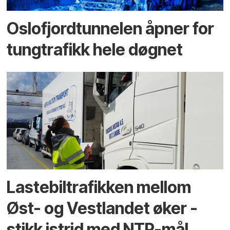
Oslofjordtunnelen åpner for
tungtrafikk hele døgnet
Lastebiltrafikken mellom
Øst- og Vestlandet øker -
stikk istrid med NTP-mål