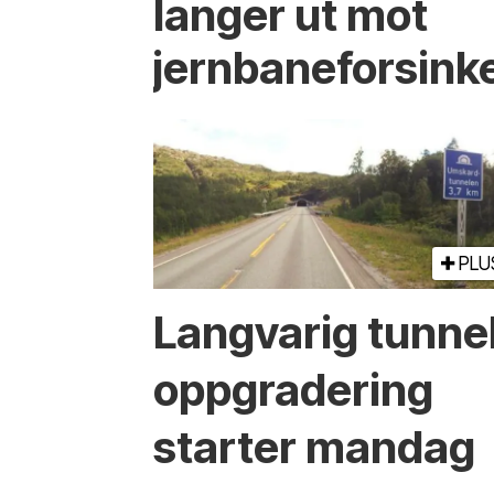
langer ut mot
jernbaneforsink
PLU
Langvarig tunne
oppgradering
starter mandag