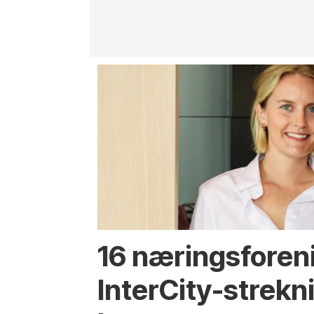
16 næringsforen
InterCity-strek