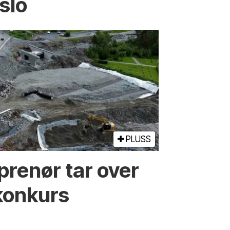
slo
PLUSS
prenør tar over
konkurs