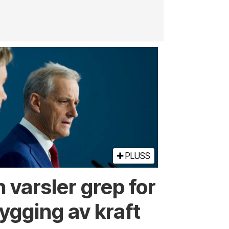
jernbane, v
PLUSS
 varsler grep for
ygging av kraft