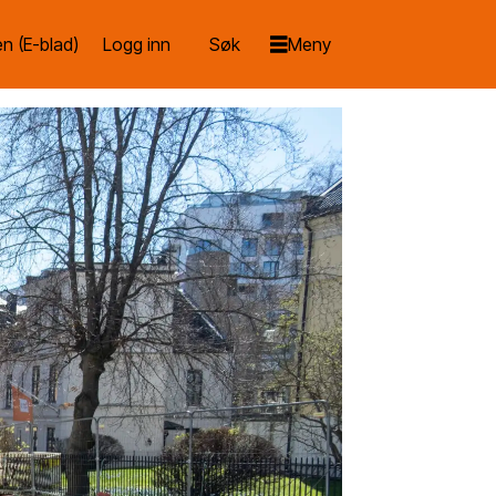
n (E-blad)
Logg inn