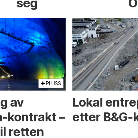
seg
O
PLUSS
ng av
Lokal entre
-kontrakt –
etter B&G-
l retten