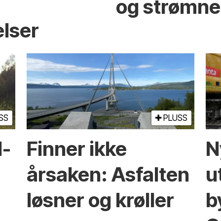
og strømne
elser
SS
PLUSS
l­
Finner ikke
N
årsaken: Asfalten
u
løsner og krøller
b