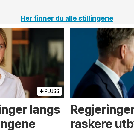
Her finner du alle stillingene
PLUSS
inger langs
Regjeringen
ningene
raskere utb