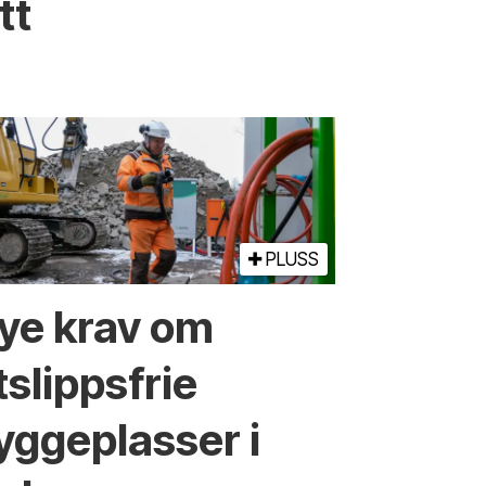
tt
PLUSS
ye krav om
tslippsfrie
yggeplasser i