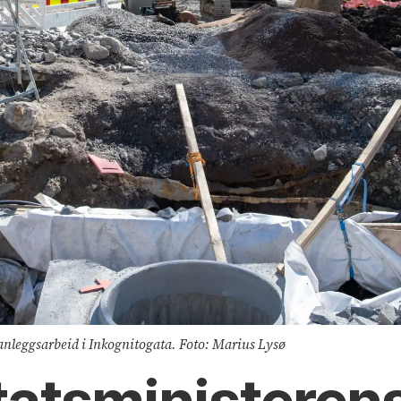
anleggsarbeid i Inkognitogata. Foto: Marius Lysø