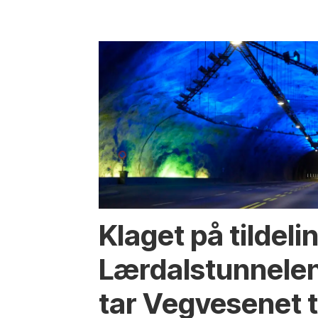
Klaget på tildeli
Lærdalstunnelen
tar Vegvesenet ti