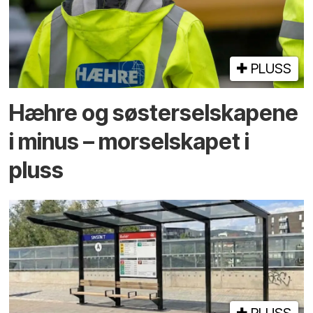
PLUSS
Hæhre og søster­selskapene
i minus – mor­selskapet i
pluss
PLUSS