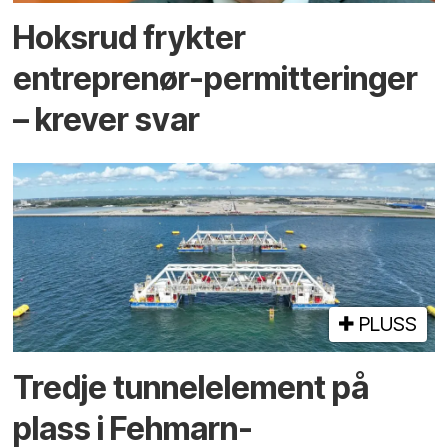
Hoksrud frykter
entreprenør-permitteringer
– krever svar
PLUSS
Tredje tunnel­element på
plass i Fehmarn-