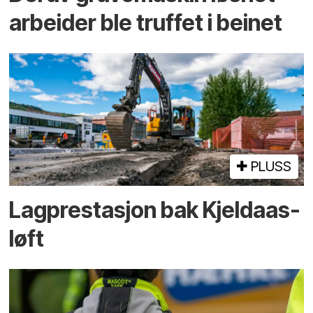
arbeider ble truffet i beinet
PLUSS
Lagprestasjon bak Kjeldaas-
løft