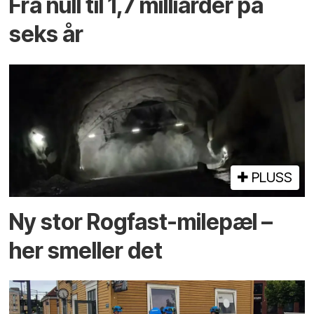
Fra null til 1,7 milliarder på
seks år
PLUSS
Ny stor Rogfast-milepæl –
her smeller det