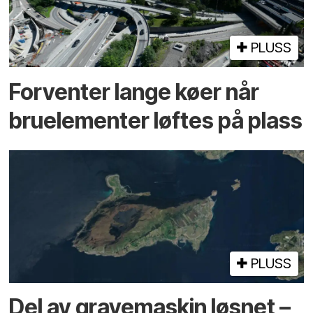
PLUSS
Forventer lange køer når
bru­elementer løftes på plass
PLUSS
Del av grave­maskin løsnet –