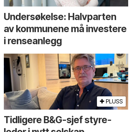
Undersøkelse: Halv­parten
av kommunene må investere
i rense­anlegg
PLUSS
Tidligere B&G-sjef styre­
leder i nytt selskap