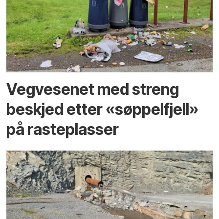
Vegvesenet med streng
beskjed etter «søppelfjell»
på rasteplasser