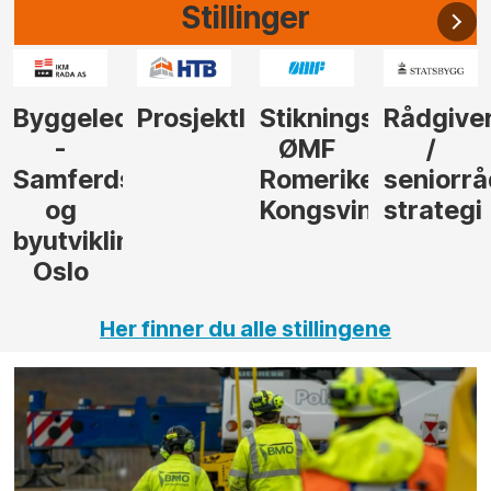
Stillinger
der
Prosjektleder
Stikningsingeniør
Rådgiver
Anleggs
ØMF
/
til
sel
Romerike
seniorrådgiver
hotellpr
Kongsvinger
strategi
i Gulen
ng,
Her finner du alle stillingene