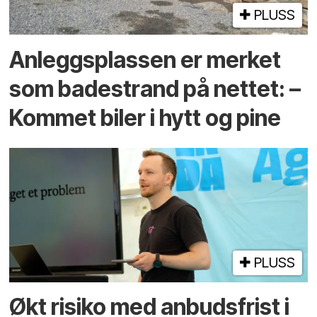
PLUSS
Anleggs­plassen er merket
som bade­strand på nettet: –
Kommet biler i hytt og pine
PLUSS
Økt risiko med anbuds­frist i