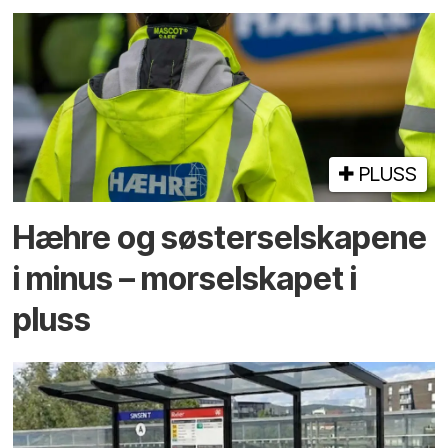
PLUSS
Hæhre og søster­selskapene
i minus – mor­selskapet i
pluss