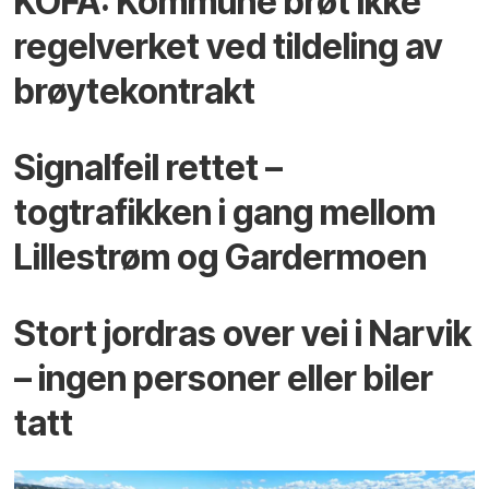
KOFA: Kommune brøt ikke
regelverket ved tildeling av
brøytekontrakt
Signalfeil rettet –
togtrafikken i gang mellom
Lillestrøm og Gardermoen
Stort jordras over vei i Narvik
– ingen personer eller biler
tatt