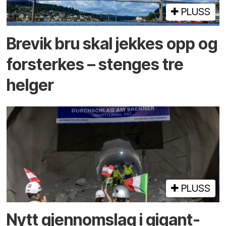
PLUSS
Brevik bru skal jekkes opp og
forsterkes – stenges tre
helger
PLUSS
Nytt gjennomslag i gigant­