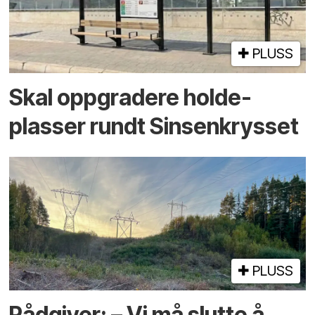
PLUSS
Skal oppgradere holde­
plasser rundt Sinsenkrysset
PLUSS
Rådgiver: – Vi må slutte å