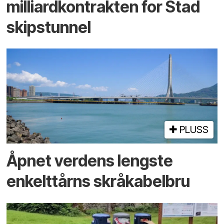
milliardkontrakten for Stad
skipstunnel
PLUSS
Åpnet verdens lengste
enkelt­tårns skrå­kabel­bru