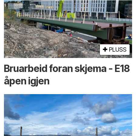
PLUSS
Bruarbeid foran skjema - E18
åpen igjen