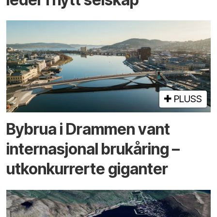
PLUSS
By­brua i Drammen vant
inter­nasjonal bru­kåring –
utkonkurrerte giganter