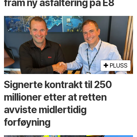
fram ny asfaltering på E8
PLUSS
Signerte kontrakt til 250
millioner etter at retten
avviste midlertidig
forføyning