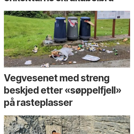
Vegvesenet med streng
beskjed etter «søppelfjell»
på rasteplasser