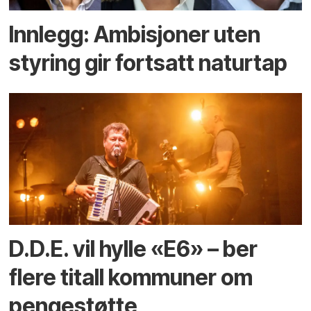
Innlegg: Ambisjoner uten
styring gir fortsatt naturtap
D.D.E. vil hylle «E6» – ber
flere titall kommuner om
pengestøtte