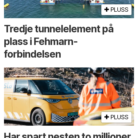
PLUSS
Tredje tunnel­element på
plass i Fehmarn-
forbindelsen
PLUSS
Har spart nesten to millioner