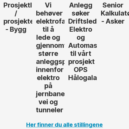
Anlegg
Senior
Senior
Prosjekt
søker
Kalkulatør
Tilbudsleder
r
agfolk
Driftsleder
- Asker
Anlegg
Elektro
- Oslo
og
føre
Automasjon
til vårt
rosjekter
prosjekt
OPS
Hålogalandsvegen
,
Her finner du alle stillingene