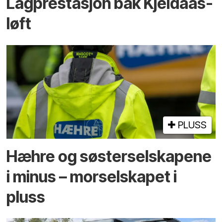
Lagprestasjon bak Kjeldaas-
løft
PLUSS
Hæhre og søster­selskapene
i minus – mor­selskapet i
pluss