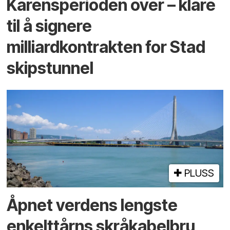
Karensperioden over – klare
til å signere
milliardkontrakten for Stad
skipstunnel
PLUSS
Åpnet verdens lengste
enkelt­tårns skrå­kabel­bru