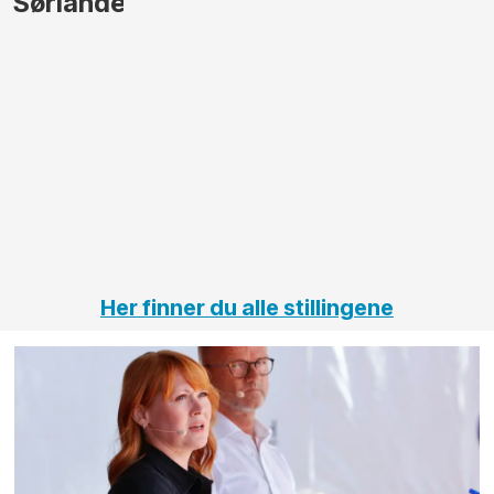
gjennomføre
Automas
større
til vårt
anleggsprosjekter
prosjekt
innenfor
OPS
elektro
Hålogal
på
jernbane,
vei og
tunneler
Her finner du alle stillingene