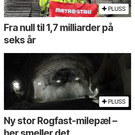
PLUSS
Fra null til 1,7 milliarder på
seks år
PLUSS
Ny stor Rogfast-milepæl –
her smeller det