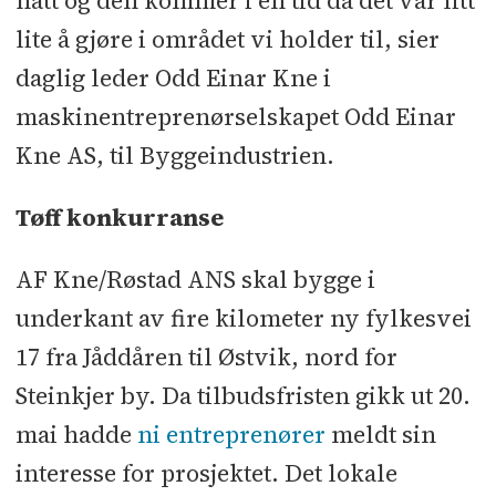
hatt og den kommer i en tid da det var litt
lite å gjøre i området vi holder til, sier
daglig leder Odd Einar Kne i
maskinentreprenørselskapet Odd Einar
Kne AS, til Byggeindustrien.
Tøff konkurranse
AF Kne/Røstad ANS skal bygge i
underkant av fire kilometer ny fylkesvei
17 fra Jåddåren til Østvik, nord for
Steinkjer by. Da tilbudsfristen gikk ut 20.
mai hadde
ni entreprenører
meldt sin
interesse for prosjektet. Det lokale