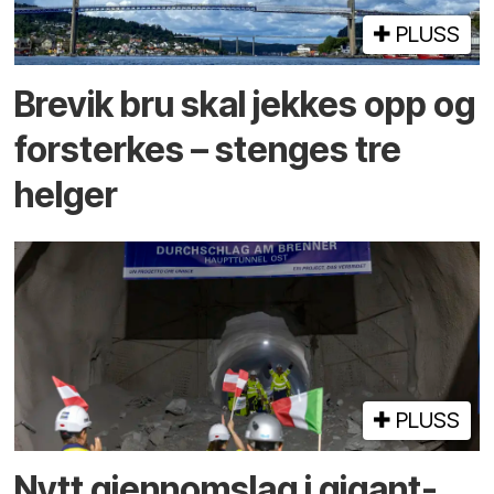
PLUSS
Brevik bru skal jekkes opp og
forsterkes – stenges tre
helger
PLUSS
Nytt gjennomslag i gigant­