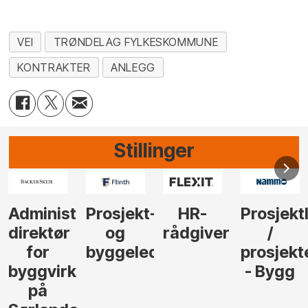
VEI
TRØNDELAG FYLKESKOMMUNE
KONTRAKTER
ANLEGG
Stillinger
-
HR-
Prosjektleder
Vi
Anlegg
rådgiver
/
behøver
søker
der
prosjekteringsleder
elektrofagfolk
Driftsle
- Bygg
til å
Elektro
lede og
og