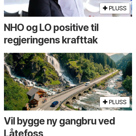
PLUSS
NHO og LO positive til
regjeringens krafttak
PLUSS
Vil bygge ny gangbru ved
Låtefoss