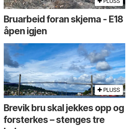
PLUSS
Bruarbeid foran skjema - E18
åpen igjen
PLUSS
Brevik bru skal jekkes opp og
forsterkes – stenges tre