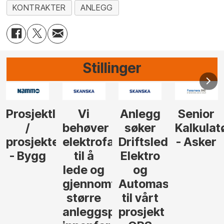
KONTRAKTER
ANLEGG
Stillinger
Prosjektleder
Vi
Anlegg
Senior
/
behøver
søker
Kalkulat
prosjekteringsleder
elektrofagfolk
Driftsleder
- Asker
- Bygg
til å
Elektro
lede og
og
gjennomføre
Automasjon
større
til vårt
anleggsprosjekter
prosjekt