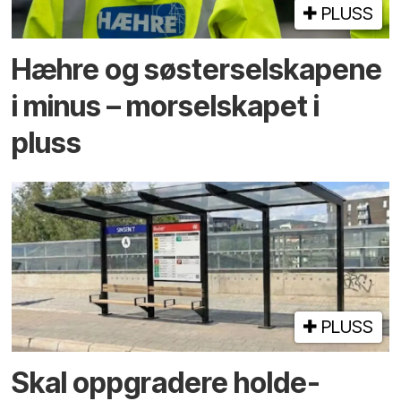
PLUSS
Hæhre og søster­selskapene
i minus – mor­selskapet i
pluss
PLUSS
Skal oppgradere holde­