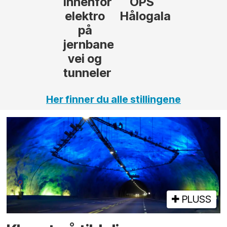
innenfor
OPS
elektro
Hålogalandsvege
på
jernbane,
vei og
tunneler
Her finner du alle stillingene
PLUSS