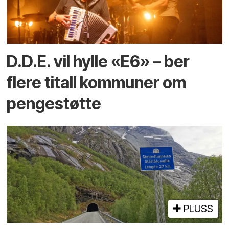
D.D.E. vil hylle «E6» – ber
flere titall kommuner om
pengestøtte
PLUSS