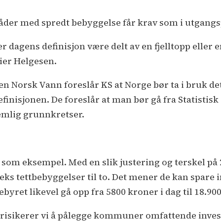
åder med spredt bebyggelse får krav som i utgangsp
r dagens definisjon være delt av en fjelltopp eller en
 sier Helgesen.
 Norsk Vann foreslår KS at Norge bør ta i bruk 
finisjonen. De foreslår at man bør gå fra Statistisk
nemlig grunnkretser.
m eksempel. Med en slik justering og terskel på 
s tettbebyggelser til to. Det mener de kan spare 
ebyret likevel gå opp fra 5800 kroner i dag til 18.90
n risikerer vi å pålegge kommuner omfattende inves