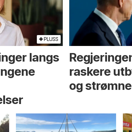
PLUSS
inger langs
Regjeringen
ningene
raskere utb
og strømne
elser