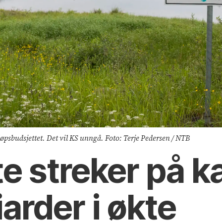
øpsbudsjettet. Det vil KS unngå. Foto: Terje Pedersen / NTB
te streker på ka
iarder i økte