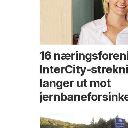
16 næringsforen
InterCity-strek
langer ut mot
jernbaneforsink