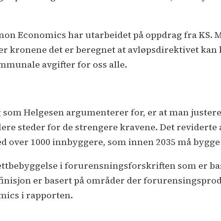
non Economics har utarbeidet på oppdrag fra KS. M
rder kronene det er beregnet at avløpsdirektivet k
ommunale avgifter for oss alle.
g som Helgesen argumenterer for, er at man justere
ere steder for de strengere kravene. Det reviderte a
 med over 1000 innbyggere, som innen 2035 må bygg
 tettbebyggelse i forurensningsforskriften som er 
inisjon er basert på områder der forurensingsprod
ics i rapporten.