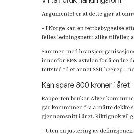
Vil ta i bruk handlingsrom
Argumentet er at dette gjør at omr
– I Norge kan en tettbebyggelse ette
felles ledningsnett i slike tilfeller,
Sammen med bransjeorganisasjonen
innenfor EØS-avtalen for å endre de
tettsted til et annet SSB-begrep – 
Kan spare 800 kroner i året
Rapporten bruker Alver kommune so
går kommunen fra å måtte dekke sek
gjennomsnitt i året. Riktignok vil g
– Uten en justering av definisjone