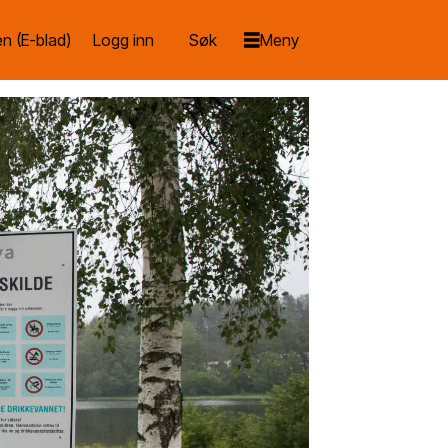
n (E-blad)
Logg inn