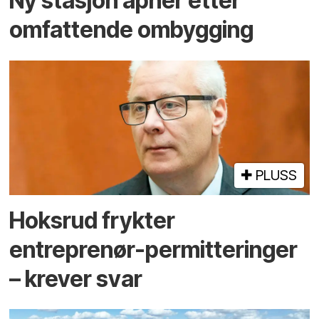
Ny stasjon åpner etter
omfattende ombygging
PLUSS
Hoksrud frykter
entreprenør-permitteringer
– krever svar