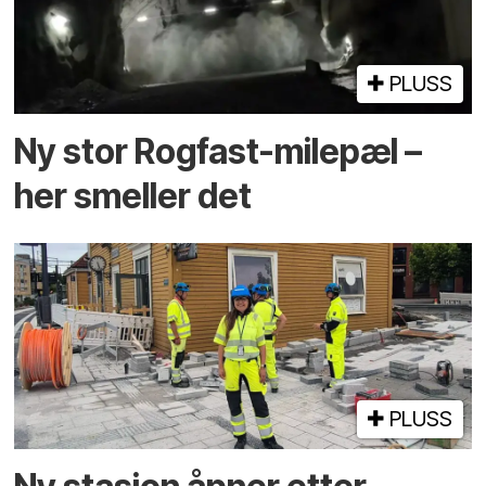
PLUSS
Ny stor Rogfast-milepæl –
her smeller det
PLUSS