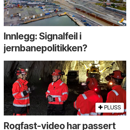
Innlegg: Signalfeil i
jernbanepolitikken?
PLUSS
Rogfast-video har passert