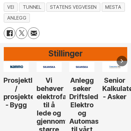
VEI
TUNNEL
STATENS VEGVESEN
MESTA
ANLEGG
Stillinger
Anlegg
Senior
Senior
Prosjekt
søker
Kalkulatør
Tilbudsleder
r
agfolk
Driftsleder
- Asker
Anlegg
Elektro
- Oslo
og
føre
Automasjon
til vårt