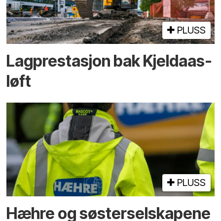
PLUSS
Lagprestasjon bak Kjeldaas-
løft
PLUSS
Hæhre og søster­selskapene