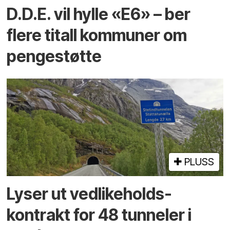
D.D.E. vil hylle «E6» – ber
flere titall kommuner om
pengestøtte
PLUSS
Lyser ut vedlikeholds­
kontrakt for 48 tunneler i