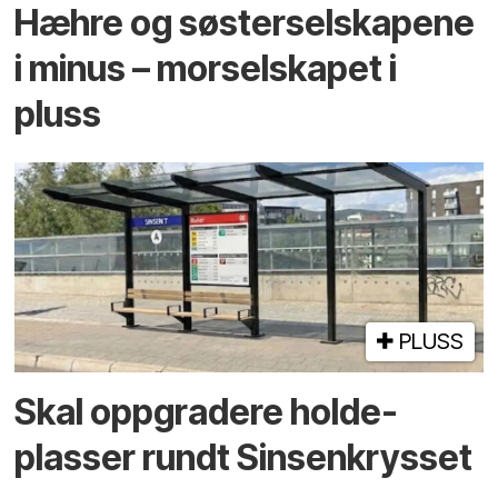
Hæhre og søster­selskapene
i minus – mor­selskapet i
pluss
PLUSS
Skal oppgradere holde­
plasser rundt Sinsenkrysset