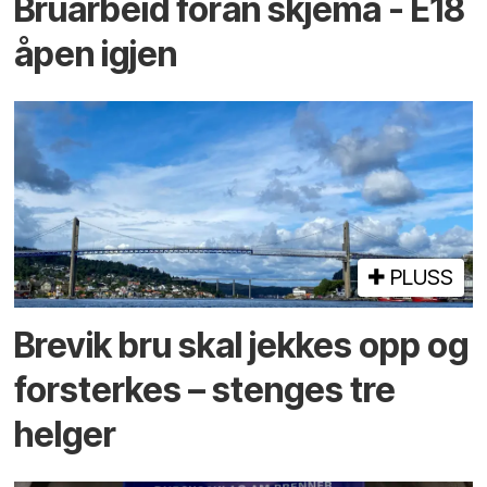
Bruarbeid foran skjema - E18
åpen igjen
PLUSS
Brevik bru skal jekkes opp og
forsterkes – stenges tre
helger