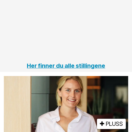
anleggsprosjekter
prosjekt
innenfor
OPS
elektro
Hålogal
på
jernbane,
vei og
tunneler
Her finner du alle stillingene
PLUSS