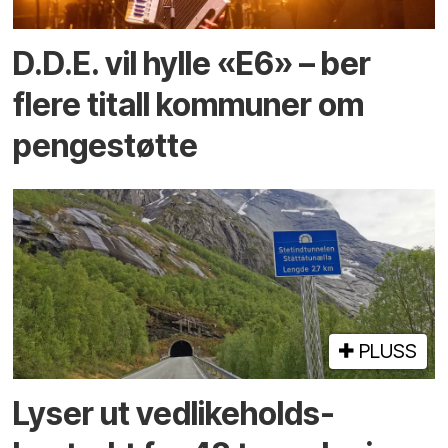
D.D.E. vil hylle «E6» – ber
flere titall kommuner om
pengestøtte
PLUSS
Lyser ut vedlikeholds­