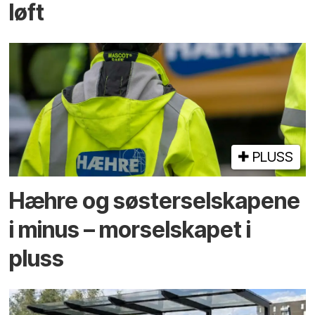
løft
PLUSS
Hæhre og søster­selskapene
i minus – mor­selskapet i
pluss