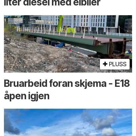
liter diesel med elbiler
PLUSS
Bruarbeid foran skjema - E18
åpen igjen