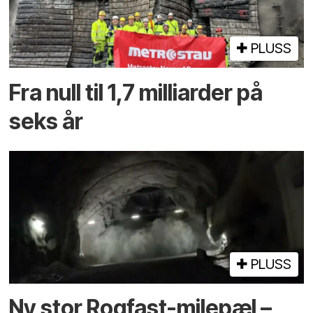
PLUSS
Fra null til 1,7 milliarder på
seks år
PLUSS
Ny stor Rogfast-milepæl –