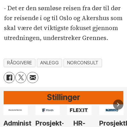
- Det er den sømløse reisen fra dør til dør
for reisende i og til Oslo og Akershus som
skal være det viktigste fokuset gjennom
utredningen, understreker Grennes.
RÅDGIVERE
ANLEGG
NORCONSULT
Stillinger
-
HR-
Prosjektleder
Vi
Anlegg