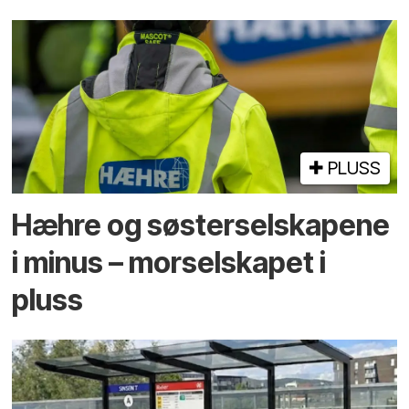
PLUSS
Hæhre og søster­selskapene
i minus – mor­selskapet i
pluss