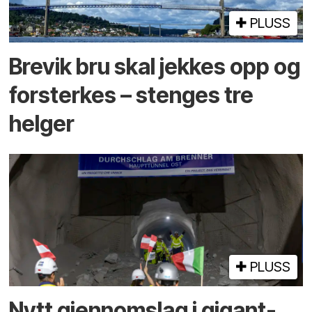
PLUSS
Brevik bru skal jekkes opp og
forsterkes – stenges tre
helger
PLUSS
Nytt gjennomslag i gigant­