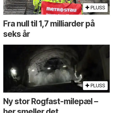
PLUSS
Fra null til 1,7 milliarder på
seks år
PLUSS
Ny stor Rogfast-milepæl –
her smeller det