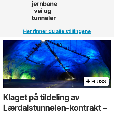
,
Her finner du alle stillingene
PLUSS
Klaget på tildeling av
Lærdalstunnelen-kontrakt –