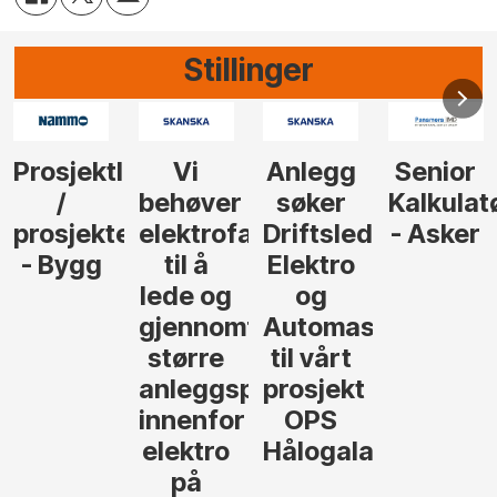
Stillinger
Anlegg
Senior
Senior
Prosjekt
søker
Kalkulatør
Tilbudsleder
r
agfolk
Driftsleder
- Asker
Anlegg
Elektro
- Oslo
og
føre
Automasjon
til vårt
rosjekter
prosjekt
OPS
Hålogalandsvegen