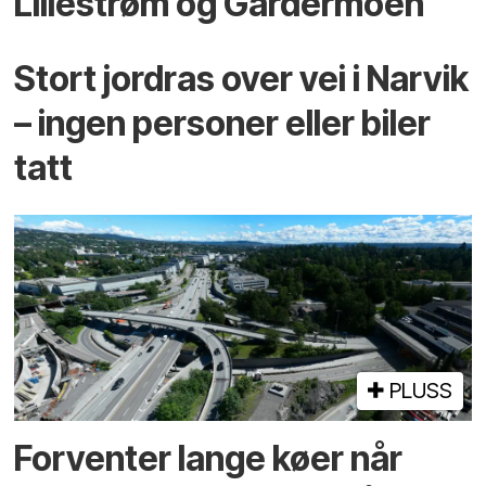
Lillestrøm og Gardermoen
Stort jordras over vei i Narvik
– ingen personer eller biler
tatt
PLUSS
Forventer lange køer når