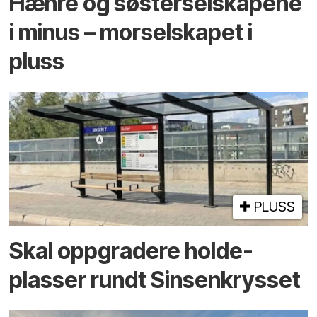
Hæhre og søster­selskapene
i minus – mor­selskapet i
pluss
PLUSS
Skal oppgradere holde­
plasser rundt Sinsenkrysset