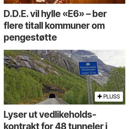
D.D.E. vil hylle «E6» – ber
flere titall kommuner om
pengestøtte
PLUSS
Lyser ut vedlikeholds­
kontrakt for 48 tunneler i