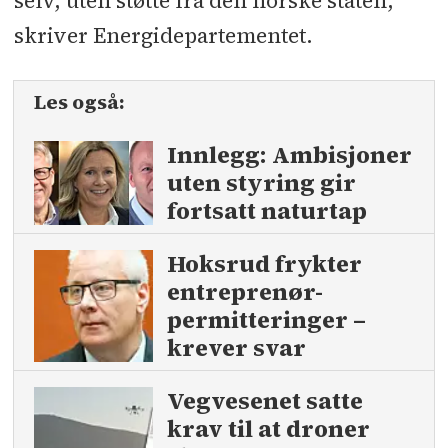
selv, uten støtte fra den norske staten,
skriver Energidepartementet.
Les også:
Innlegg: Ambisjoner
uten styring gir
fortsatt naturtap
Hoksrud frykter
entreprenør-
permitteringer –
krever svar
Vegvesenet satte
krav til at droner