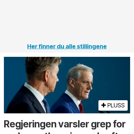
på
jernbane,
vei og
tunneler
Her finner du alle stillingene
PLUSS
Regjeringen varsler grep for