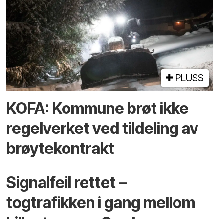
PLUSS
KOFA: Kommune brøt ikke
regelverket ved tildeling av
brøytekontrakt
Signalfeil rettet –
togtrafikken i gang mellom