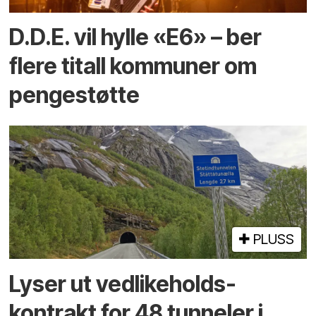
D.D.E. vil hylle «E6» – ber
flere titall kommuner om
pengestøtte
PLUSS
Lyser ut vedlikeholds­
kontrakt for 48 tunneler i