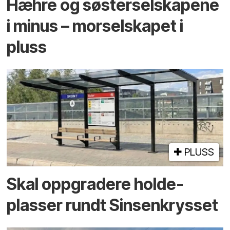
Hæhre og søster­selskapene
i minus – mor­selskapet i
pluss
PLUSS
Skal oppgradere holde­
plasser rundt Sinsenkrysset