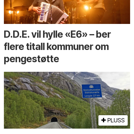
D.D.E. vil hylle «E6» – ber
flere titall kommuner om
pengestøtte
PLUSS