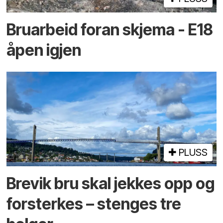
Bruarbeid foran skjema - E18
åpen igjen
PLUSS
Brevik bru skal jekkes opp og
forsterkes – stenges tre