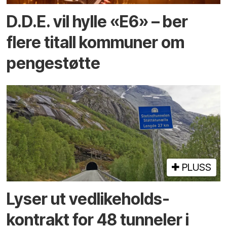
D.D.E. vil hylle «E6» – ber
flere titall kommuner om
pengestøtte
PLUSS
Lyser ut vedlikeholds­
kontrakt for 48 tunneler i