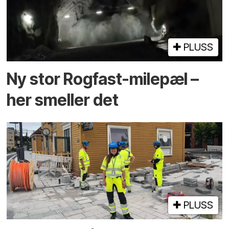
PLUSS
Ny stor Rogfast-milepæl –
her smeller det
PLUSS