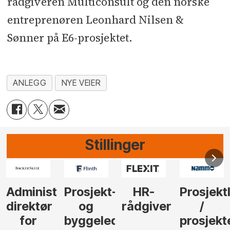
rådgiveren Multiconsult og den norske
entreprenøren Leonhard Nilsen &
Sønner på E6-prosjektet.
ANLEGG
NYE VEIER
Stillinger
Administrerende
Prosjekt-
HR-
Prosjekt
direktør
og
rådgiver
/
for
byggeleder
prosjekt