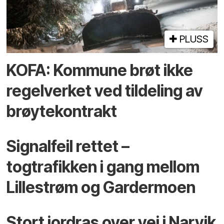
PLUSS
KOFA: Kommune brøt ikke
regelverket ved tildeling av
brøytekontrakt
Signalfeil rettet –
togtrafikken i gang mellom
Lillestrøm og Gardermoen
Stort jordras over vei i Narvik