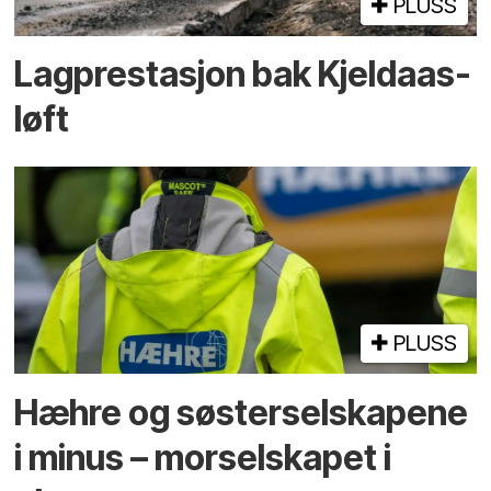
PLUSS
Lagprestasjon bak Kjeldaas-
løft
PLUSS
Hæhre og søster­selskapene
i minus – mor­selskapet i