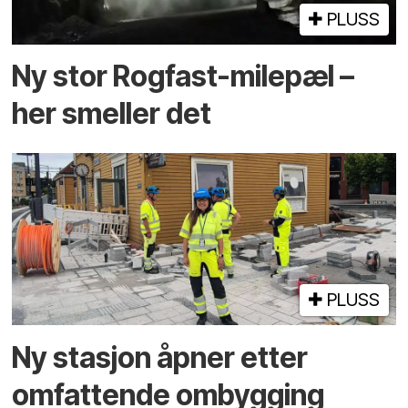
PLUSS
Ny stor Rogfast-milepæl –
her smeller det
PLUSS
Ny stasjon åpner etter
omfattende ombygging