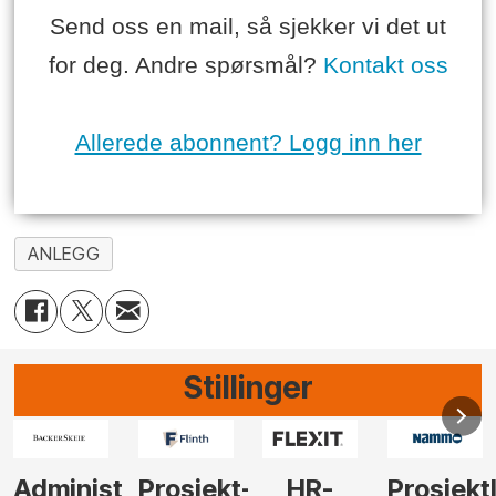
Send oss en mail, så sjekker vi det ut
for deg. Andre spørsmål?
Kontakt oss
Allerede abonnent? Logg inn her
ANLEGG
Stillinger
-
HR-
Prosjektleder
Vi
Anlegg