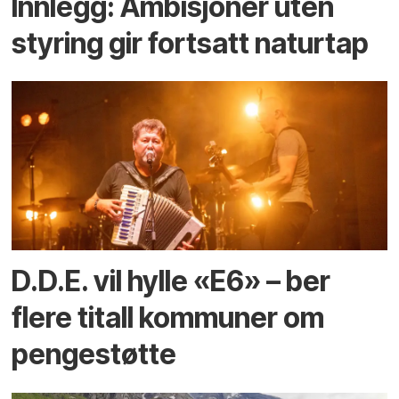
Innlegg: Ambisjoner uten
styring gir fortsatt naturtap
D.D.E. vil hylle «E6» – ber
flere titall kommuner om
pengestøtte