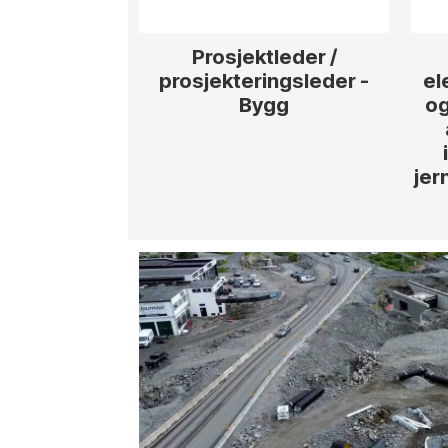
Prosjektleder /
prosjekteringsleder -
el
Bygg
og
jer