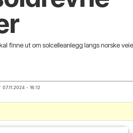
er
 finne ut om solcelleanlegg langs norske veier k
07.11.2024 - 16:12
T
.