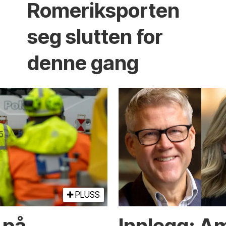
Romeriksporten
seg slutten for
denne gang
PLUSS
 på
Innlegg: A