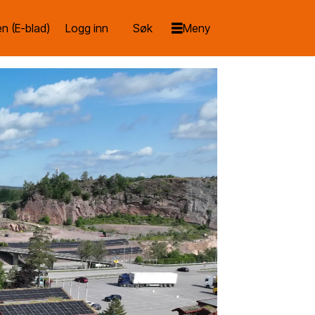
n (E-blad)
Logg inn