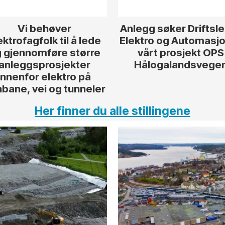
Vi behøver
Anlegg søker Driftsl
ektrofagfolk til å lede
Elektro og Automasjon
 gjennomføre større
vårt prosjekt OPS
anleggsprosjekter
Hålogalandsvege
innenfor elektro på
nbane, vei og tunneler
Her finner du alle stillingene