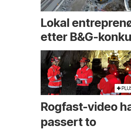
Lokal entreprenø
etter B&G-konku
PLU
Rogfast-video h
passert to