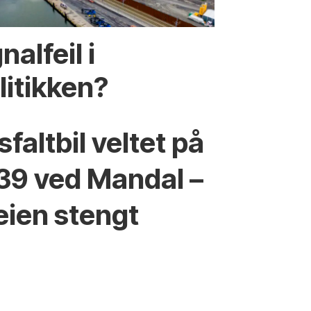
nalfeil i
litikken?
sfaltbil veltet på
39 ved Mandal –
eien stengt