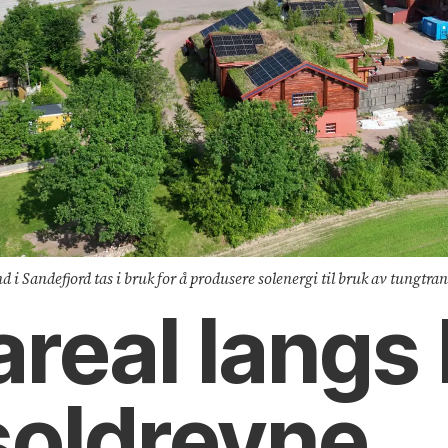
nd i Sandefjord tas i bruk for å produsere solenergi til bruk av tungtr
 areal langs
 soldrevne