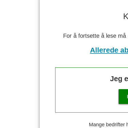
K
For å fortsette å lese må
Allerede a
Jeg e
Mange bedrifter h