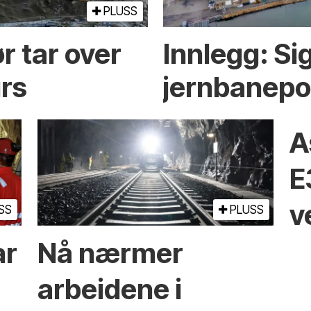
PLUSS
r tar over
Innlegg: Sig
rs
jernbanepo
A
E
v
SS
PLUSS
ar
Nå nærmer
arbeidene i