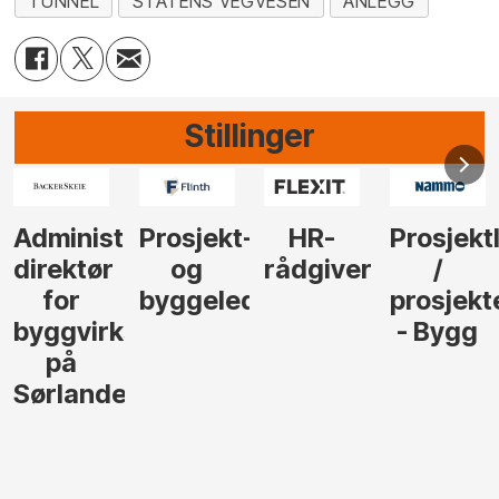
TUNNEL
STATENS VEGVESEN
ANLEGG
Stillinger
Administrerende
Prosjekt-
HR-
Prosjektl
direktør
og
rådgiver
/
for
byggeleder
prosjekte
byggvirksomhet
- Bygg
på
Sørlandet