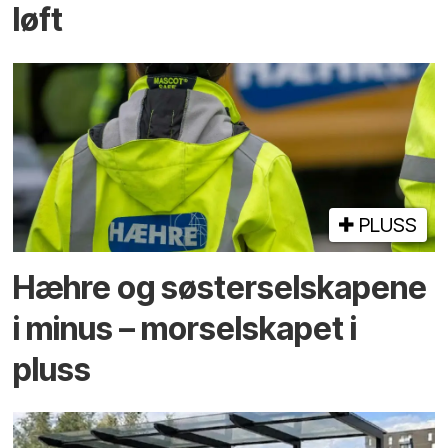
løft
PLUSS
Hæhre og søster­selskapene
i minus – mor­selskapet i
pluss