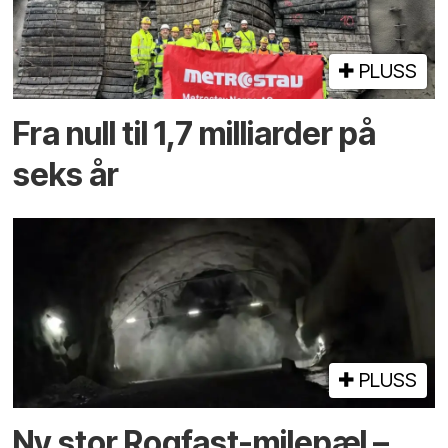
PLUSS
Fra null til 1,7 milliarder på
seks år
PLUSS
Ny stor Rogfast-milepæl –