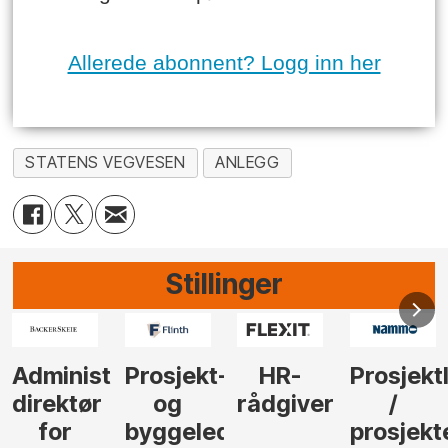
Allerede abonnent? Logg inn her
STATENS VEGVESEN
ANLEGG
Stillinger
-
HR-
Prosjektleder
Vi
Anlegg
rådgiver
/
behøver
søker
der
prosjekteringsleder
elektrofagfolk
Driftsle