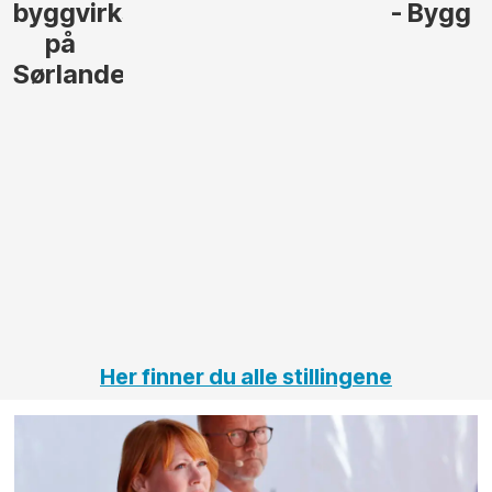
- Bygg
til å
Elektro
lede og
og
gjennomføre
Automas
større
til vårt
anleggsprosjekter
prosjekt
innenfor
OPS
elektro
Hålogal
på
jernbane,
vei og
tunneler
Her finner du alle stillingene