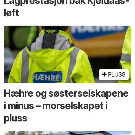
Lagprestasjon bak Kjeldaas-
løft
PLUSS
Hæhre og søster­selskapene
i minus – mor­selskapet i
pluss