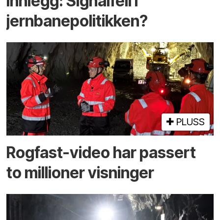
Innlegg: Signalfeil i
jernbanepolitikken?
PLUSS
Rogfast-video har passert
to millioner visninger