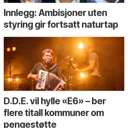
Innlegg: Ambisjoner uten
styring gir fortsatt naturtap
D.D.E. vil hylle «E6» – ber
flere titall kommuner om
pengestøtte